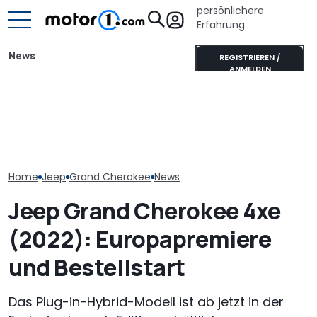
persönlichere
Erfahrung
News
REGISTRIEREN /
ANMELDEN
Neuer Jeep Compass
Wer gehört wem? Alle
Jeep Avenger 
(2026) mit Plug-in-Hybrid
großen Automarken und
Facelift mit Mi
im Kurztest
ihre Mutterkonzerne
Kurztest
Home
Jeep
Grand Cherokee
News
Jeep Grand Cherokee 4xe
(2022): Europapremiere
und Bestellstart
Das Plug-in-Hybrid-Modell ist ab jetzt in der