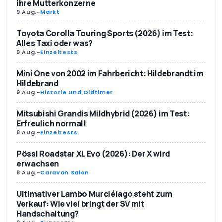
ihre Mutterkonzerne
9 Aug.
-
Markt
Toyota Corolla Touring Sports (2026) im Test:
Alles Taxi oder was?
9 Aug.
-
Einzeltests
Mini One von 2002 im Fahrbericht: Hildebrandt im
Hildebrand
9 Aug.
-
Historie und Oldtimer
Mitsubishi Grandis Mildhybrid (2026) im Test:
Erfreulich normal!
8 Aug.
-
Einzeltests
Pössl Roadstar XL Evo (2026): Der X wird
erwachsen
8 Aug.
-
Caravan Salon
Ultimativer Lambo Murciélago steht zum
Verkauf: Wie viel bringt der SV mit
Handschaltung?