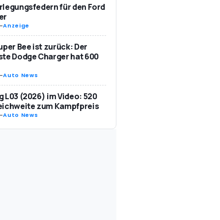
legungsfedern für den Ford
er
-
Anzeige
uper Bee ist zurück: Der
te Dodge Charger hat 600
-
Auto News
 L03 (2026) im Video: 520
eichweite zum Kampfpreis
-
Auto News