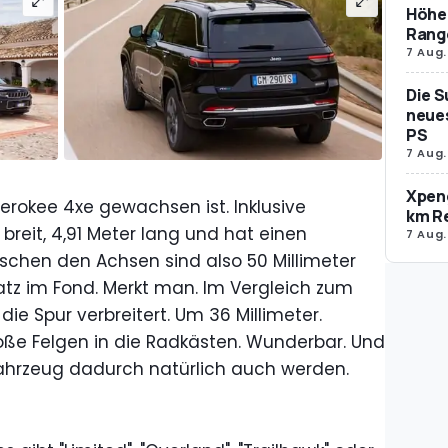
Höher
Rang
7 Aug.
Die S
neues
PS
7 Aug.
Xpeng
erokee 4xe gewachsen ist. Inklusive
km R
 breit, 4,91 Meter lang und hat einen
7 Aug.
schen den Achsen sind also 50 Millimeter
tz im Fond. Merkt man. Im Vergleich zum
e Spur verbreitert. Um 36 Millimeter.
roße Felgen in die Radkästen. Wunderbar. Und
 Fahrzeug dadurch natürlich auch werden.