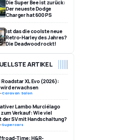
Die Super Bee ist zurück:
Der neueste Dodge
Charger hat 600 PS
Ist das die coolste neue
Retro-Harley des Jahres?
Die Deadwood rockt!
UELLSTE ARTIKEL
 Roadstar XL Evo (2026):
 wird erwachsen
-
Caravan Salon
ativer Lambo Murciélago
 zum Verkauf: Wie viel
t der SV mit Handschaltung?
-
Supercars
Offroad-Time: H&R-