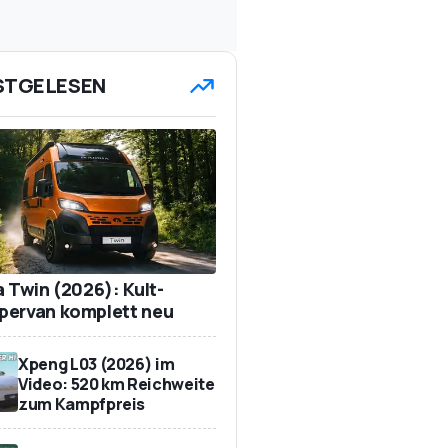
STGELESEN
a Twin (2026): Kult-
ervan komplett neu
Xpeng L03 (2026) im
Video: 520 km Reichweite
zum Kampfpreis