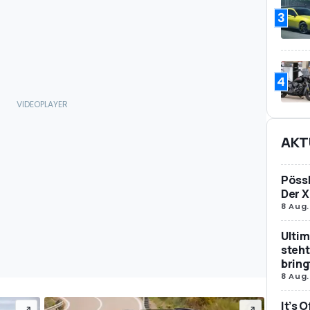
3
4
AKT
Pössl
Der X
8 Aug.
Ultim
steht
bring
8 Aug.
It’s 