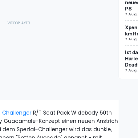
neues
PS
7 Aug.
Xpeng
km R
7 Aug.
Ist d
Harle
Dead
7 Aug.
0
Challenger
R/T Scat Pack Widebody 50th
Holy Guacamole-Konzept einen neuen Anstrich
 dem Spezial-Challenger wird das dunkle,
ignern "Rotten Avocado" genannt - mit