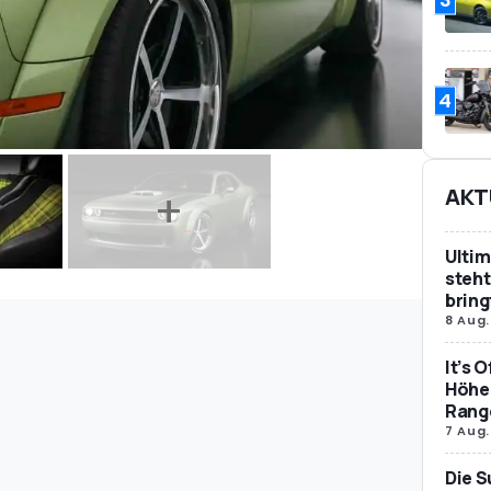
4
AKT
Ultim
steht
bring
8 Aug.
It’s 
Höher
Rang
7 Aug.
Die S