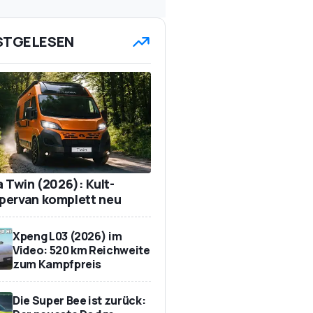
STGELESEN
a Twin (2026): Kult-
ervan komplett neu
Xpeng L03 (2026) im
Video: 520 km Reichweite
zum Kampfpreis
Die Super Bee ist zurück: