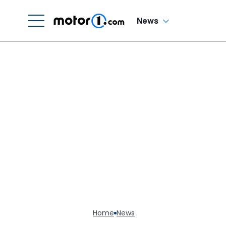
H
News
Home
News