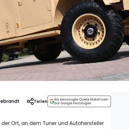
Als bevorzugte Quelle Motor1.com
debrandt
Teilen
auf Google hinzufügen
t der Ort, an dem Tuner und Autohersteller