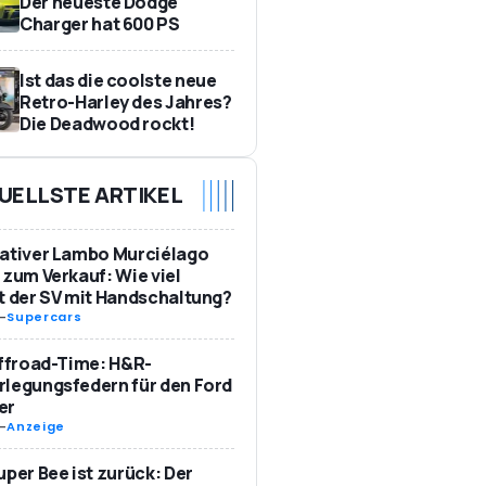
Der neueste Dodge
Charger hat 600 PS
Ist das die coolste neue
Retro-Harley des Jahres?
Die Deadwood rockt!
UELLSTE ARTIKEL
ativer Lambo Murciélago
 zum Verkauf: Wie viel
t der SV mit Handschaltung?
-
Supercars
Offroad-Time: H&R-
legungsfedern für den Ford
er
-
Anzeige
uper Bee ist zurück: Der