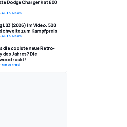
te Dodge Charger hat 600
-
Auto News
 L03 (2026) im Video: 520
eichweite zum Kampfpreis
-
Auto News
as die coolste neue Retro-
y des Jahres? Die
wood rockt!
-
Motorrad