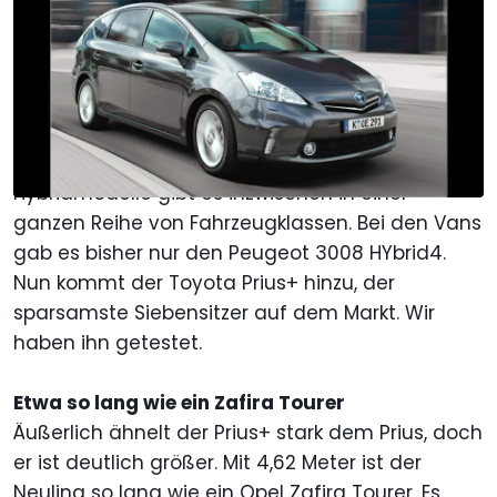
18. Jun. 2012
um
13:52 Uhr
Als bevorzugte Quelle Motor1.com
auf Google hinzufügen
Vom Kleinwagen bis zum Sportler, vom
Golfklasse-Auto bis zur Oberklasse-Limousine:
Hybridmodelle gibt es inzwischen in einer
ganzen Reihe von Fahrzeugklassen. Bei den Vans
gab es bisher nur den Peugeot 3008 HYbrid4.
Nun kommt der Toyota Prius+ hinzu, der
sparsamste Siebensitzer auf dem Markt. Wir
haben ihn getestet.
Etwa so lang wie ein Zafira Tourer
Äußerlich ähnelt der Prius+ stark dem Prius, doch
er ist deutlich größer. Mit 4,62 Meter ist der
Neuling so lang wie ein Opel Zafira Tourer. Es