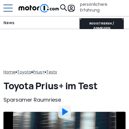
persönlichere
Erfahrung
News
REGISTRIEREN /
ANMELDEN
Toyota GR GT 
Toyotas neuer V8-
It’s Offroad-Time: H&R-
Track Pack no
Supersportwagen könnte
Höherlegungsfedern für
extremer? Un
extrem selten sein
den Ford Ranger
Rendering
Home
Toyota
Prius+
Tests
Toyota Prius+ im Test
Sparsamer Raumriese
Von
:
Stefan Leichsenring