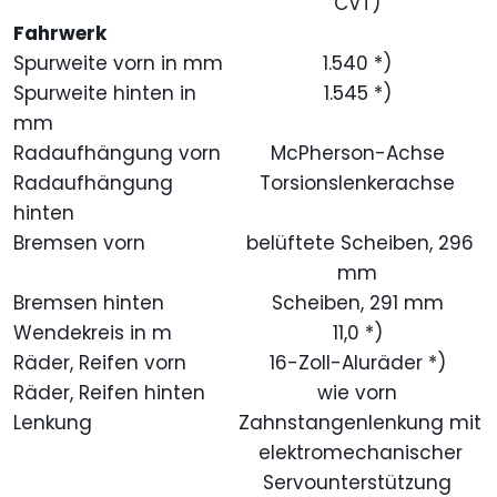
CVT)
Fahrwerk
Spurweite vorn in mm
1.540 *)
Spurweite hinten in
1.545 *)
mm
Radaufhängung vorn
McPherson-Achse
Radaufhängung
Torsionslenkerachse
hinten
Bremsen vorn
belüftete Scheiben, 296
mm
Bremsen hinten
Scheiben, 291 mm
Wendekreis in m
11,0 *)
Räder, Reifen vorn
16-Zoll-Aluräder *)
Räder, Reifen hinten
wie vorn
Lenkung
Zahnstangenlenkung mit
elektromechanischer
Servounterstützung