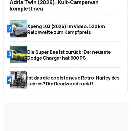
Adria Twin (2026): Kult-Campervan
komplett neu
Xpeng L03 (2026) im Video: 520 km
2
Reichweite zum Kampfpreis
Die Super Bee ist zurück: Der neueste
3
Dodge Charger hat 600 PS
Ist das die coolste neue Retro-Harley des
4
Jahres? Die Deadwood rockt!