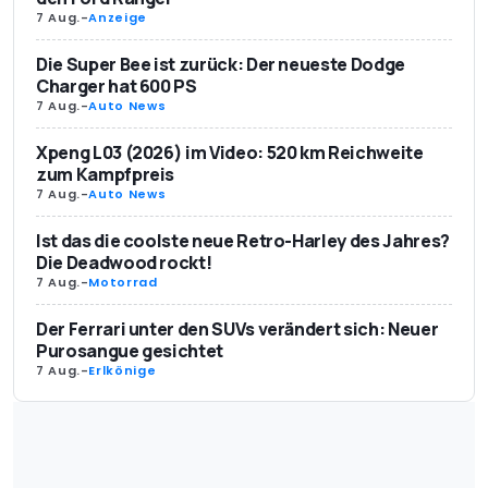
7 Aug.
-
Anzeige
Die Super Bee ist zurück: Der neueste Dodge
Charger hat 600 PS
7 Aug.
-
Auto News
Xpeng L03 (2026) im Video: 520 km Reichweite
zum Kampfpreis
7 Aug.
-
Auto News
Ist das die coolste neue Retro-Harley des Jahres?
Die Deadwood rockt!
7 Aug.
-
Motorrad
Der Ferrari unter den SUVs verändert sich: Neuer
Purosangue gesichtet
7 Aug.
-
Erlkönige