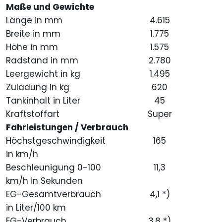
Maße und Gewichte
Länge in mm
4.615
Breite in mm
1.775
Höhe in mm
1.575
Radstand in mm
2.780
Leergewicht in kg
1.495
Zuladung in kg
620
Tankinhalt in Liter
45
Kraftstoffart
Super
Fahrleistungen / Verbrauch
Höchstgeschwindigkeit
165
in km/h
Beschleunigung 0-100
11,3
km/h in Sekunden
EG-Gesamtverbrauch
4,1 *)
in Liter/100 km
EG-Verbrauch
3,8 *)