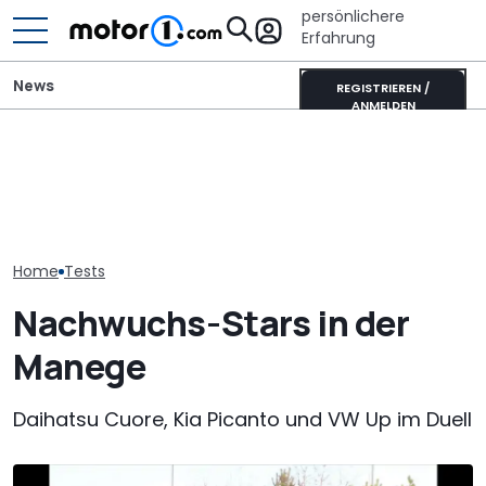
persönlichere
Erfahrung
News
REGISTRIEREN /
ANMELDEN
GWM Ora 5 vs. VW T-Roc:
Adria Twin (2026): Kult-
VW Golf GTI Ed
China-Neuling gegen
Campervan komplett
Werksabholung
Kompakt-Platzhirsch
neu
Autostadt im 
Home
Tests
Nachwuchs-Stars in der
Manege
Daihatsu Cuore, Kia Picanto und VW Up im Duell