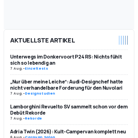
AKTUELLSTE ARTIKEL
Unterwegs im Donkervoort P24 RS: Nichts fühlt
sich so lebendig an
7 Aug.
-
Einzeltests
„Nur über meine Leiche“: Audi-Designchef hatte
nicht verhandelbare Forderung für den Nuvolari
7 Aug.
-
Designstudien
Lamborghini Revuelto SV sammelt schon vor dem
Debüt Rekorde
7 Aug.
-
Rekorde
Adria Twin (2026): Kult-Campervan komplett neu
6 Aug.
-
Caravan Salon