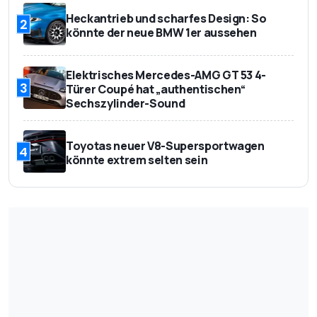
Heckantrieb und scharfes Design: So
2
könnte der neue BMW 1er aussehen
Elektrisches Mercedes-AMG GT 53 4-
3
Türer Coupé hat „authentischen“
Sechszylinder-Sound
Toyotas neuer V8-Supersportwagen
4
könnte extrem selten sein