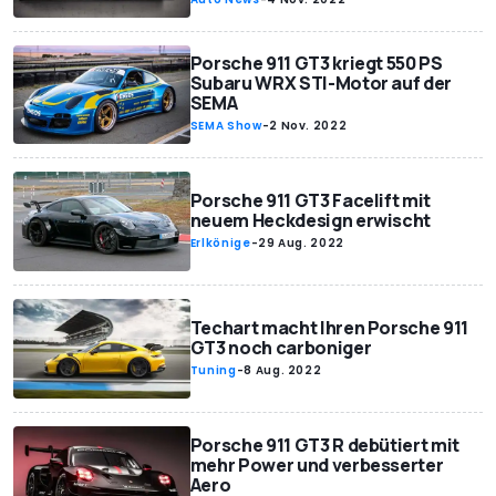
Porsche 911 GT3 kriegt 550 PS
Subaru WRX STI-Motor auf der
SEMA
SEMA Show
-
2 Nov. 2022
Porsche 911 GT3 Facelift mit
neuem Heckdesign erwischt
Erlkönige
-
29 Aug. 2022
Techart macht Ihren Porsche 911
GT3 noch carboniger
Tuning
-
8 Aug. 2022
Porsche 911 GT3 R debütiert mit
mehr Power und verbesserter
Aero