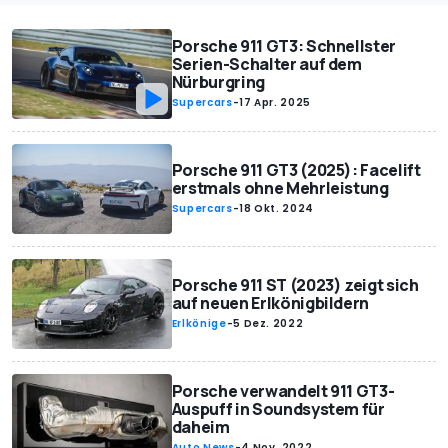
Porsche 911 GT3: Schnellster
Serien-Schalter auf dem
Nürburgring
Supercars
-
17 Apr. 2025
Porsche 911 GT3 (2025): Facelift
erstmals ohne Mehrleistung
Supercars
-
18 Okt. 2024
Porsche 911 ST (2023) zeigt sich
auf neuen Erlkönigbildern
Erlkönige
-
5 Dez. 2022
Porsche verwandelt 911 GT3-
Auspuff in Soundsystem für
daheim
Auto News
-
4 Nov. 2022