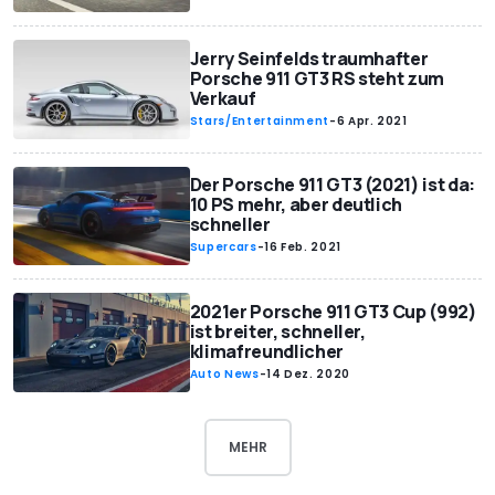
Jerry Seinfelds traumhafter
Porsche 911 GT3 RS steht zum
Verkauf
Stars/Entertainment
-
6 Apr. 2021
Der Porsche 911 GT3 (2021) ist da:
10 PS mehr, aber deutlich
schneller
Supercars
-
16 Feb. 2021
2021er Porsche 911 GT3 Cup (992)
ist breiter, schneller,
klimafreundlicher
Auto News
-
14 Dez. 2020
MEHR