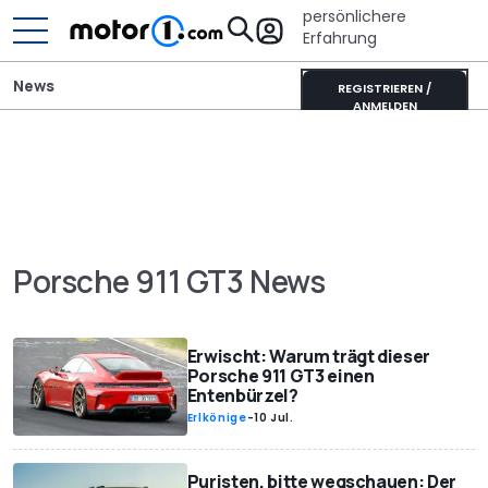
persönlichere
Erfahrung
News
REGISTRIEREN /
ANMELDEN
Porsche 911 GT3 News
Erwischt: Warum trägt dieser
Porsche 911 GT3 einen
Entenbürzel?
Erlkönige
-
10 Jul.
Puristen, bitte wegschauen: Der