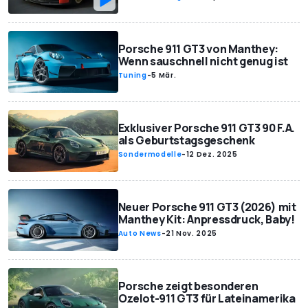
Porsche 911 GT3 von Manthey:
Wenn sauschnell nicht genug ist
Tuning
-
5 Mär.
Exklusiver Porsche 911 GT3 90 F.A.
als Geburtstagsgeschenk
Sondermodelle
-
12 Dez. 2025
Neuer Porsche 911 GT3 (2026) mit
Manthey Kit: Anpressdruck, Baby!
Auto News
-
21 Nov. 2025
Porsche zeigt besonderen
Ozelot-911 GT3 für Lateinamerika