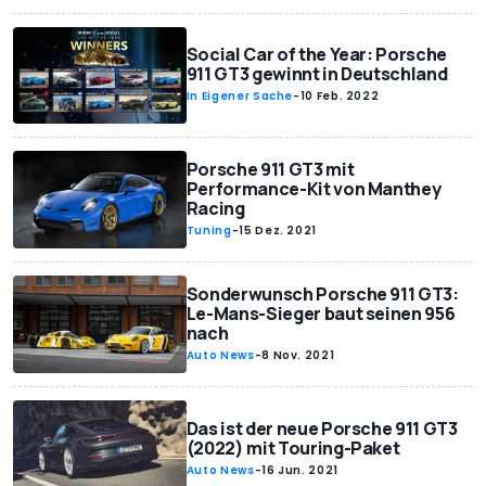
Social Car of the Year: Porsche
911 GT3 gewinnt in Deutschland
In Eigener Sache
-
10 Feb. 2022
Porsche 911 GT3 mit
Performance-Kit von Manthey
Racing
Tuning
-
15 Dez. 2021
Sonderwunsch Porsche 911 GT3:
Le-Mans-Sieger baut seinen 956
nach
Auto News
-
8 Nov. 2021
Das ist der neue Porsche 911 GT3
(2022) mit Touring-Paket
Auto News
-
16 Jun. 2021