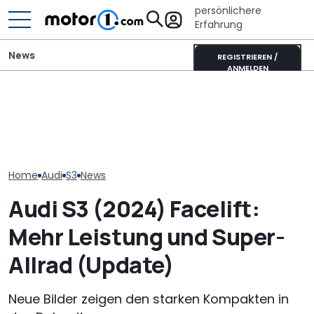
persönlichere
Erfahrung
News
REGISTRIEREN /
ANMELDEN
„Nur über mein
Audi Q9 vs. Mercedes GLS:
Dieser Camper hat einen
Audi-Designch
Premium-Dickschiffe im
eigenen Schlafplatz für
nicht verhand
Vergleich
große Hunde
Forderung für
Nuvolari
Home
Audi
S3
News
Audi S3 (2024) Facelift:
Mehr Leistung und Super-
Allrad (Update)
Neue Bilder zeigen den starken Kompakten in