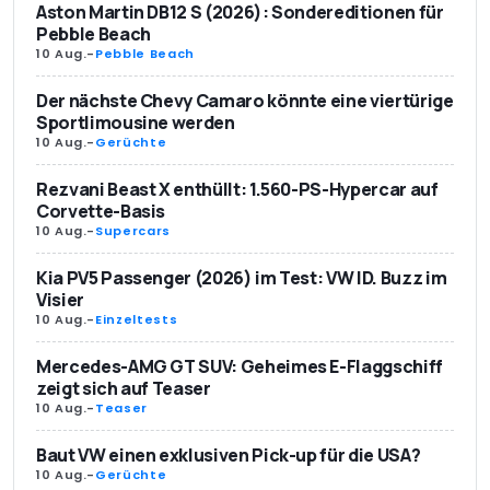
Aston Martin DB12 S (2026): Sondereditionen für
Pebble Beach
10 Aug.
-
Pebble Beach
Der nächste Chevy Camaro könnte eine viertürige
Sportlimousine werden
10 Aug.
-
Gerüchte
Rezvani Beast X enthüllt: 1.560-PS-Hypercar auf
Corvette-Basis
10 Aug.
-
Supercars
Kia PV5 Passenger (2026) im Test: VW ID. Buzz im
Visier
10 Aug.
-
Einzeltests
Mercedes-AMG GT SUV: Geheimes E-Flaggschiff
zeigt sich auf Teaser
10 Aug.
-
Teaser
Baut VW einen exklusiven Pick-up für die USA?
10 Aug.
-
Gerüchte