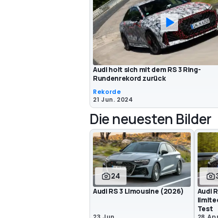
Audi holt sich mit dem RS 3 Ring-
Rundenrekord zurück
Rekorde
21 Jun. 2024
Die neuesten Bilder
24
Audi RS 3 Limousine (2026)
Audi 
limit
Test
23 Jun.
28 Apr