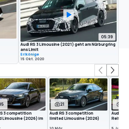
05:39
Audi RS 3 Limousine (2021) geht am Nürburgring
ans Limit
Erlkönige
15 Okt. 2020
35
21
47
RS 3 competition
Audi RS 3 competition
Audi RS 
ed Limousine (2026) im
limited Limousine (2026)
Reifenve
.
10 Mär.
5 Jun. 2