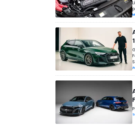
L
p
M
G
F
S
A
P
T