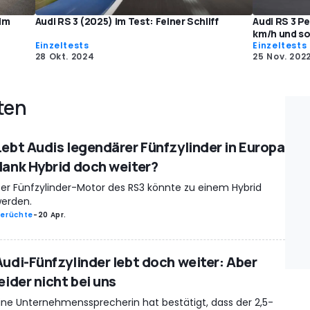
 im
Audi RS 3 (2025) im Test: Feiner Schliff
Audi RS 3 P
km/h und s
Einzeltests
Einzeltests
28 Okt. 2024
25 Nov. 202
ten
Lebt Audis legendärer Fünfzylinder in Europa
dank Hybrid doch weiter?
er Fünfzylinder-Motor des RS3 könnte zu einem Hybrid
erden.
erüchte
-
20 Apr.
Audi-Fünfzylinder lebt doch weiter: Aber
eider nicht bei uns
ine Unternehmenssprecherin hat bestätigt, dass der 2,5-