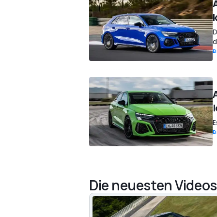
D
d
E
E
E
Die neuesten Videos