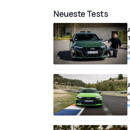
Neueste Tests
S
d
E
A
A
b
E