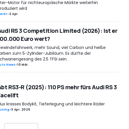
iter-Motor für nichteuropäische Märkte weiterhin
roduziert wird
arkt
-
2 Apr.
Audi RS 3 Competition Limited (2026): Ist er
100.000 Euro wert?
ewindefahrwerk, mehr Sound, viel Carbon und heiße
arben zum 5-Zylinder-Jubiläum. Es dürfte der
chwanengesang des 2.5 TFSI sein.
uto News
-
10 Mär.
Abt RS3-R (2025): 110 PS mehr fürs Audi RS 3
Facelift
lus krasses Bodykit, Tieferlegung und leichtere Räder
uning
-
3 Apr. 2025