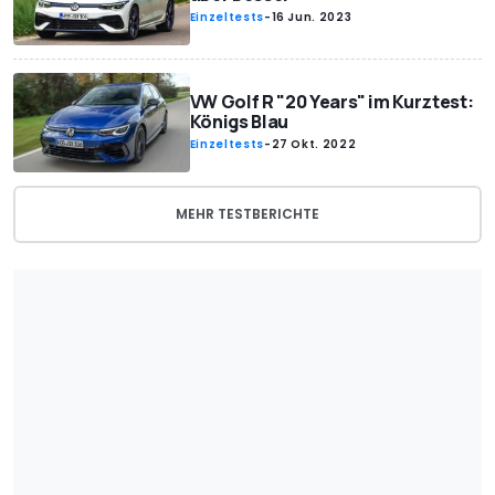
Einzeltests
-
16 Jun. 2023
VW Golf R "20 Years" im Kurztest:
Königs Blau
Einzeltests
-
27 Okt. 2022
MEHR TESTBERICHTE