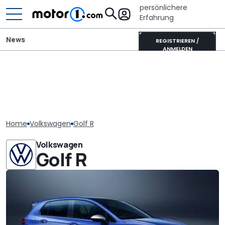
persönlichere
Erfahrung
News
REGISTRIEREN /
ANMELDEN
Home
Volkswagen
Golf R
Volkswagen
Golf R