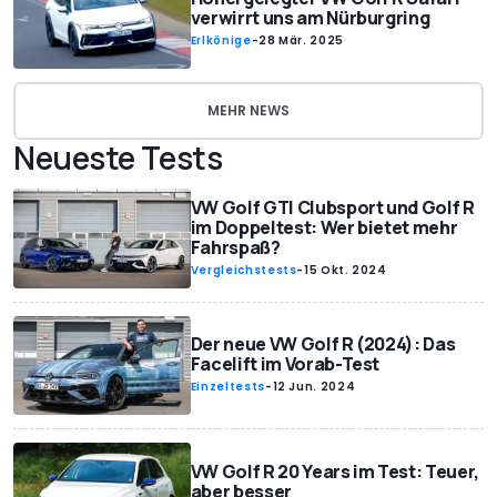
verwirrt uns am Nürburgring
Erlkönige
-
28 Mär. 2025
MEHR NEWS
Neueste Tests
VW Golf GTI Clubsport und Golf R
im Doppeltest: Wer bietet mehr
Fahrspaß?
Vergleichstests
-
15 Okt. 2024
Der neue VW Golf R (2024): Das
Facelift im Vorab-Test
Einzeltests
-
12 Jun. 2024
VW Golf R 20 Years im Test: Teuer,
aber besser