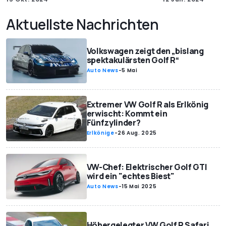
Aktuellste Nachrichten
Volkswagen zeigt den „bislang
spektakulärsten Golf R“
Auto News
-
5 Mai
Extremer VW Golf R als Erlkönig
erwischt: Kommt ein
Fünfzylinder?
Erlkönige
-
26 Aug. 2025
VW-Chef: Elektrischer Golf GTI
wird ein "echtes Biest"
Auto News
-
15 Mai 2025
Höhergelegter VW Golf R Safari