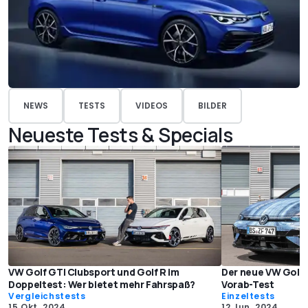
NEWS
TESTS
VIDEOS
BILDER
Neueste Tests & Specials
VW Golf GTI Clubsport und Golf R im
Der neue VW Golf R
Doppeltest: Wer bietet mehr Fahrspaß?
Vorab-Test
Vergleichstests
Einzeltests
15 Okt. 2024
12 Jun. 2024