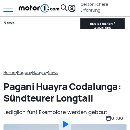
persönlichere
Erfahrung
News
REGISTRIEREN /
ANMELDEN
Lucid verschiebt seinen
Hennessey Bla
Pagani Huayra 70
Tesla-Model-Y-Gegner,
analoge
Derecho: 864-PS-
um „Fehler der
Supersportwag
Premiere in Goodwood
Vergangenheit“ zu
zurück
vermeiden
Home
Pagani
Huayra
News
Pagani Huayra Codalunga:
Sündteurer Longtail
Lediglich fünf Exemplare werden gebaut
01:00