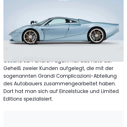
Von
: Anthony Alaniz
Veröffentlicht von
:
Stefan Wagner
17. Jun. 2022
um
12:37 Uhr
Als bevorzugte Quelle Motor1.com
auf Google hinzufügen
Sagen Sie Hallo zum Pagani Huayra Codalunga,
einer Longtail-Variante des Hypercars aus San
Cesario sul Panaro. Pagani hat das Auto auf
Geheiß zweier Kunden aufgelegt, die mit der
sogenannten Grandi Complicazioni-Abteilung
des Autobauers zusammengearbeitet haben.
Dort hat man sich auf Einzelstücke und Limited
Editions spezialisiert.