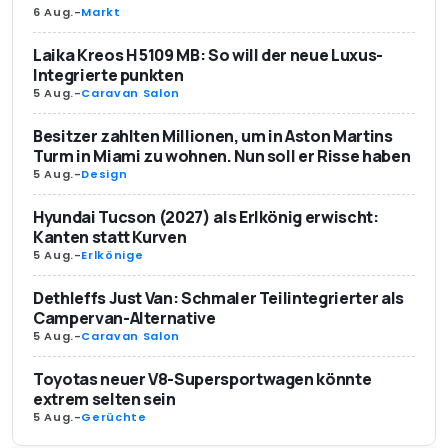
6 Aug.
-
Markt
Laika Kreos H 5109 MB: So will der neue Luxus-
Integrierte punkten
5 Aug.
-
Caravan Salon
Besitzer zahlten Millionen, um in Aston Martins
Turm in Miami zu wohnen. Nun soll er Risse haben
5 Aug.
-
Design
Hyundai Tucson (2027) als Erlkönig erwischt:
Kanten statt Kurven
5 Aug.
-
Erlkönige
Dethleffs Just Van: Schmaler Teilintegrierter als
Campervan-Alternative
5 Aug.
-
Caravan Salon
Toyotas neuer V8-Supersportwagen könnte
extrem selten sein
5 Aug.
-
Gerüchte