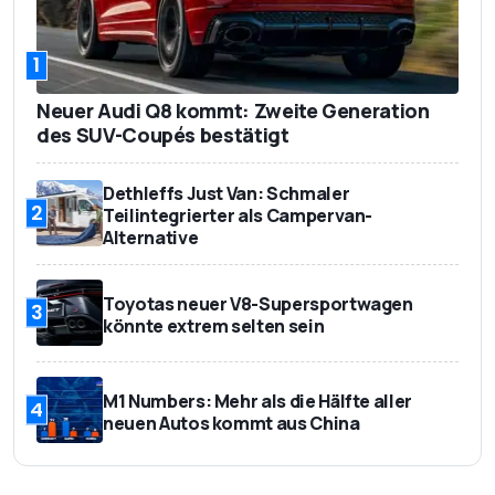
1
Neuer Audi Q8 kommt: Zweite Generation
des SUV-Coupés bestätigt
Dethleffs Just Van: Schmaler
2
Teilintegrierter als Campervan-
Alternative
Toyotas neuer V8-Supersportwagen
3
könnte extrem selten sein
M1 Numbers: Mehr als die Hälfte aller
4
neuen Autos kommt aus China