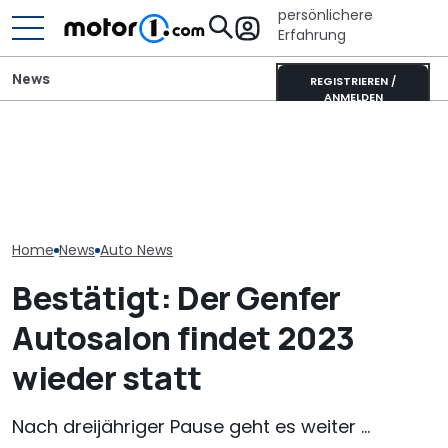
persönlichere
Erfahrung
News
REGISTRIEREN /
ANMELDEN
Der nächste Chevy
Aston Martin DB12 S
Camaro könnte eine
Mercedes-AMG
(2026): Sondereditionen
viertürige Sportlimousine
Geheimes E-Fl
für Pebble Beach
werden
zeigt sich auf
Home
News
Auto News
Bestätigt: Der Genfer
Autosalon findet 2023
wieder statt
Nach dreijähriger Pause geht es weiter ...