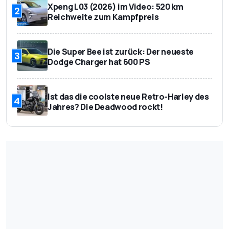
Xpeng L03 (2026) im Video: 520 km
2
Reichweite zum Kampfpreis
Die Super Bee ist zurück: Der neueste
3
Dodge Charger hat 600 PS
Ist das die coolste neue Retro-Harley des
4
Jahres? Die Deadwood rockt!