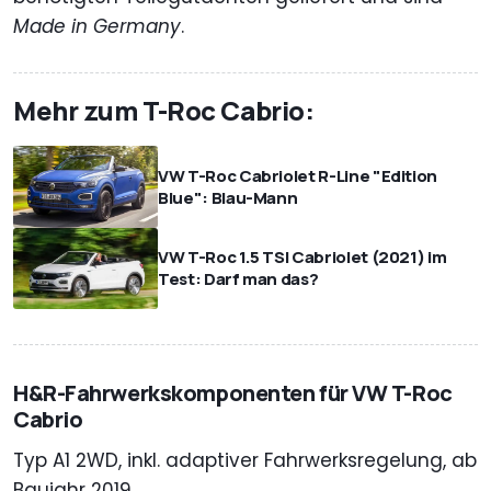
Made in Germany
.
Mehr zum T-Roc Cabrio:
VW T-Roc Cabriolet R-Line "Edition
Blue": Blau-Mann
VW T-Roc 1.5 TSI Cabriolet (2021) im
Test: Darf man das?
H&R-Fahrwerkskomponenten für VW T-Roc
Cabrio
Typ A1 2WD, inkl. adaptiver Fahrwerksregelung, ab
Baujahr 2019