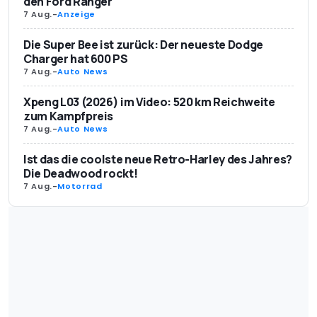
den Ford Ranger
7 Aug.
-
Anzeige
Die Super Bee ist zurück: Der neueste Dodge
Charger hat 600 PS
7 Aug.
-
Auto News
Xpeng L03 (2026) im Video: 520 km Reichweite
zum Kampfpreis
7 Aug.
-
Auto News
Ist das die coolste neue Retro-Harley des Jahres?
Die Deadwood rockt!
7 Aug.
-
Motorrad