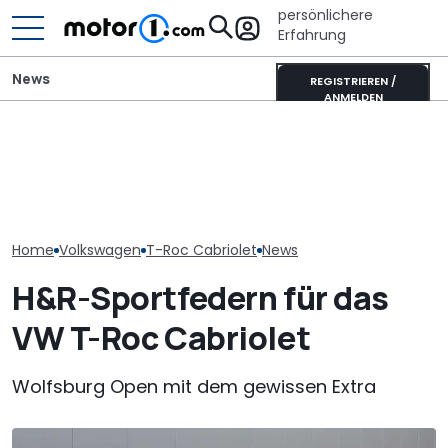
persönlichere
Erfahrung
News
REGISTRIEREN /
ANMELDEN
GWM Ora 5 vs. VW T-Roc:
Mitsubishi Grandis
VW Golf GTI Ed
China-Neuling gegen
Mildhybrid (2026) im Test:
Werksabholung
Kompakt-Platzhirsch
Erfreulich normal!
Autostadt im 
Home
Volkswagen
T-Roc Cabriolet
News
H&R-Sportfedern für das
VW T-Roc Cabriolet
Wolfsburg Open mit dem gewissen Extra