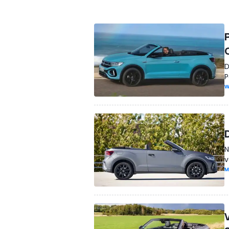
D
P
W
N
v
M