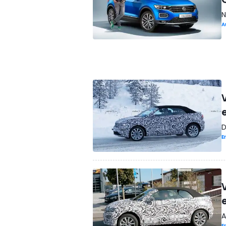
N
A
D
E
A
E