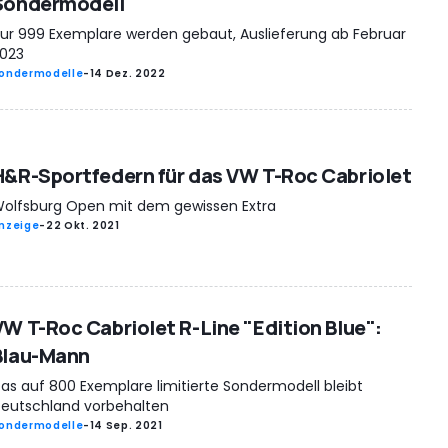
Sondermodell
ur 999 Exemplare werden gebaut, Auslieferung ab Februar
023
ondermodelle
-
14 Dez. 2022
H&R-Sportfedern für das VW T-Roc Cabriolet
olfsburg Open mit dem gewissen Extra
nzeige
-
22 Okt. 2021
VW T-Roc Cabriolet R-Line "Edition Blue":
Blau-Mann
as auf 800 Exemplare limitierte Sondermodell bleibt
eutschland vorbehalten
ondermodelle
-
14 Sep. 2021