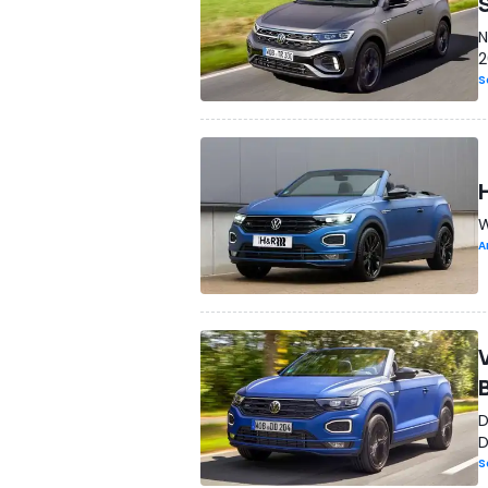
N
2
S
W
A
D
D
S