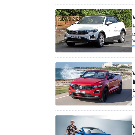
D
w
E
A
A