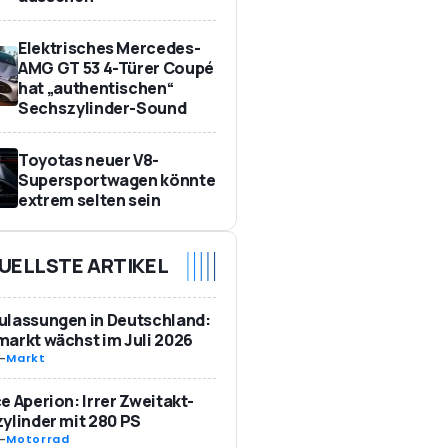
Elektrisches Mercedes-
AMG GT 53 4-Türer Coupé
hat „authentischen“
Sechszylinder-Sound
Toyotas neuer V8-
Supersportwagen könnte
extrem selten sein
UELLSTE ARTIKEL
ulassungen in Deutschland:
arkt wächst im Juli 2026
-
Markt
e Aperion: Irrer Zweitakt-
ylinder mit 280 PS
-
Motorrad