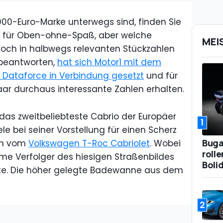
0.000-Euro-Marke unterwegs sind, finden Sie
 für Oben-ohne-Spaß, aber welche
MEI
noch in halbwegs relevanten Stückzahlen
 beantworten,
hat sich Motor1 mit dem
Dataforce in Verbindung gesetzt
und für
aar durchaus interessante Zahlen erhalten.
as zweitbeliebteste Cabrio der Europäer
1
le bei seiner Vorstellung für einen Scherz
Bugat
ich vom
Volkswagen T-Roc Cabriolet
. Wobei
roll
me Verfolger des hiesigen Straßenbildes
Boli
llte. Die höher gelegte Badewanne aus dem
2