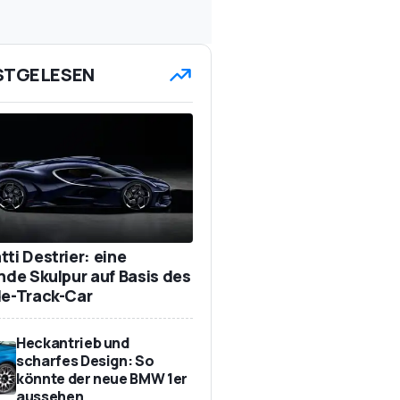
STGELESEN
ti Destrier: eine
ende Skulpur auf Basis des
de-Track-Car
Heckantrieb und
scharfes Design: So
könnte der neue BMW 1er
aussehen