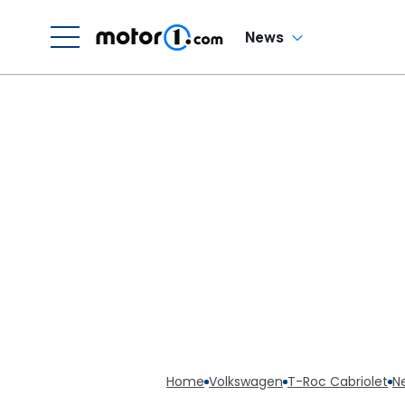
News
Home
Volkswagen
T-Roc Cabriolet
N