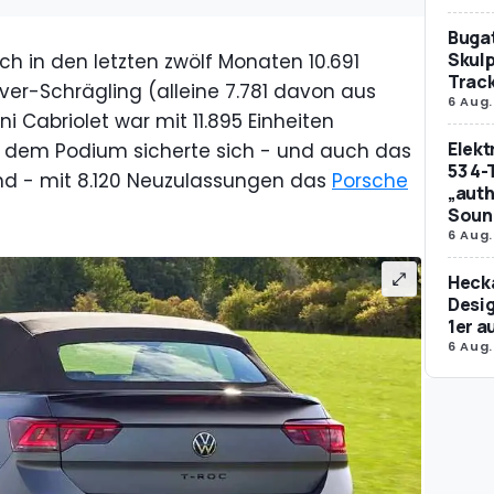
Bugat
Skulp
ch in den letzten zwölf Monaten 10.691
Trac
ver-Schrägling (alleine 7.781 davon aus
6 Aug.
i Cabriolet war mit 11.895 Einheiten
Elek
auf dem Podium sicherte sich - und auch das
53 4-
nd - mit 8.120 Neuzulassungen das
Porsche
„auth
Soun
6 Aug.
Hecka
Desig
1er 
6 Aug.