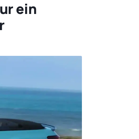
ur ein
r