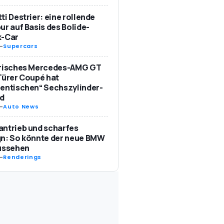
ti Destrier: eine rollende
ur auf Basis des Bolide-
k-Car
-
Supercars
trisches Mercedes-AMG GT
Türer Coupé hat
entischen“ Sechszylinder-
d
-
Auto News
ntrieb und scharfes
n: So könnte der neue BMW
aussehen
-
Renderings