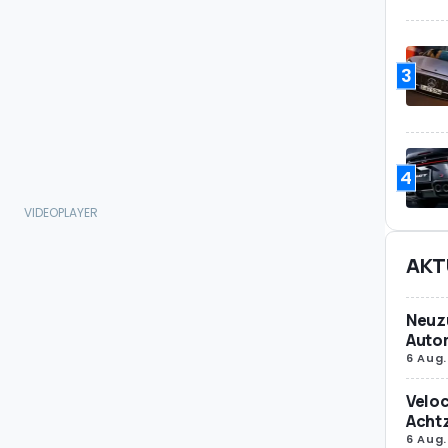
3
4
AKT
Neuz
Autom
6 Aug.
Veloc
Achtz
6 Aug.