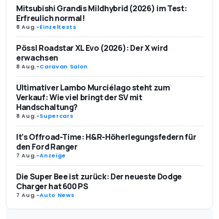
Mitsubishi Grandis Mildhybrid (2026) im Test:
Erfreulich normal!
8 Aug.
-
Einzeltests
Pössl Roadstar XL Evo (2026): Der X wird
erwachsen
8 Aug.
-
Caravan Salon
Ultimativer Lambo Murciélago steht zum
Verkauf: Wie viel bringt der SV mit
Handschaltung?
8 Aug.
-
Supercars
It’s Offroad-Time: H&R-Höherlegungsfedern für
den Ford Ranger
7 Aug.
-
Anzeige
Die Super Bee ist zurück: Der neueste Dodge
Charger hat 600 PS
7 Aug.
-
Auto News