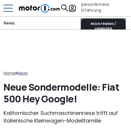
persönlichere
Erfahrung
News
REGISTRIEREN /
ANMELDEN
Dethleffs Just
Adria Twin (2026): Kult-
Toyota Corolla Touring
Schmaler Teili
Campervan komplett
Sports (2026) im Test:
als Camperva
neu
Alles Taxi oder was?
Alternative
Home
News
Neue Sondermodelle: Fiat
500 Hey Google!
Kalifornischer Suchmaschinenriese trifft auf
italienische Kleinwagen-Modellfamilie