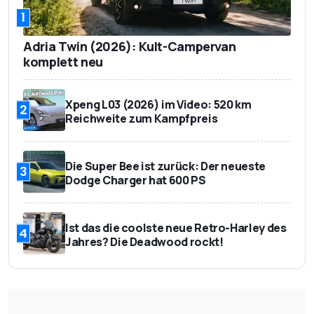
1
Adria Twin (2026): Kult-Campervan
komplett neu
Xpeng L03 (2026) im Video: 520 km
2
Reichweite zum Kampfpreis
Die Super Bee ist zurück: Der neueste
3
Dodge Charger hat 600 PS
Ist das die coolste neue Retro-Harley des
4
Jahres? Die Deadwood rockt!