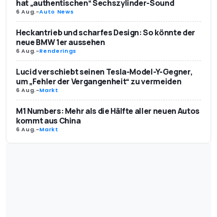
hat „authentischen“ Sechszylinder-Sound
6 Aug.
-
Auto News
Heckantrieb und scharfes Design: So könnte der
neue BMW 1er aussehen
6 Aug.
-
Renderings
Lucid verschiebt seinen Tesla-Model-Y-Gegner,
um „Fehler der Vergangenheit“ zu vermeiden
6 Aug.
-
Markt
M1 Numbers: Mehr als die Hälfte aller neuen Autos
kommt aus China
6 Aug.
-
Markt