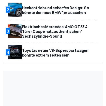
Heckantrieb und scharfes Design: So
2
könnte der neue BMW 1er aussehen
Elektrisches Mercedes-AMG GT 53 4-
3
Türer Coupé hat „authentischen“
Sechszylinder-Sound
Toyotas neuer V8-Supersportwagen
4
könnte extrem selten sein