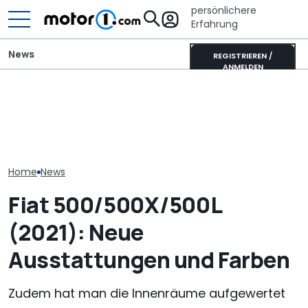
persönlichere
Erfahrung
News
REGISTRIEREN /
ANMELDEN
Dethleffs Just Van:
Schmaler Teilintegrierter
Neuzulassungen in
Sunlight Cliff 
als Campervan-
Deutschland: Automarkt
(2026): Diese
Alternative
wächst im Juli 2026
denkt Outdoor
Home
News
Fiat 500/500X/500L
(2021): Neue
Ausstattungen und Farben
Zudem hat man die Innenräume aufgewertet