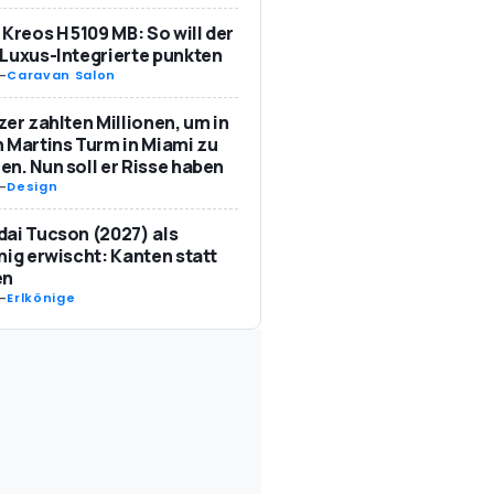
 Kreos H 5109 MB: So will der
Luxus-Integrierte punkten
-
Caravan Salon
zer zahlten Millionen, um in
 Martins Turm in Miami zu
n. Nun soll er Risse haben
-
Design
ai Tucson (2027) als
nig erwischt: Kanten statt
en
-
Erlkönige