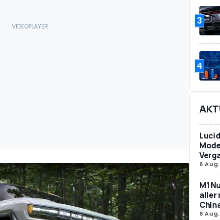
3
4
AKT
Lucid
Model
Verg
6 Aug.
M1 Nu
aller
Chin
6 Aug.