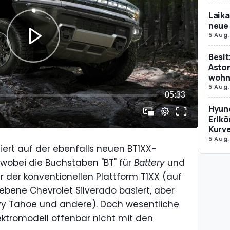
Laika
neue 
5 Aug.
Besit
Aston
wohne
5 Aug.
Hyund
Erlkö
Kurv
5 Aug.
rt auf der ebenfalls neuen BT1XX-
 wobei die Buchstaben "BT" für
Battery
und
r der konventionellen Plattform T1XX (auf
ebene Chevrolet Silverado basiert, aber
vy Tahoe und andere). Doch wesentliche
ektromodell offenbar nicht mit den