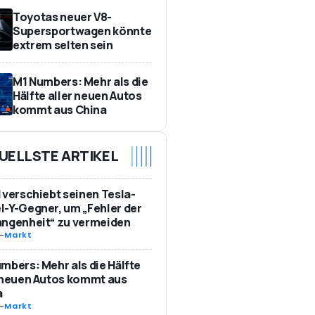
Toyotas neuer V8-
Supersportwagen könnte
extrem selten sein
M1 Numbers: Mehr als die
Hälfte aller neuen Autos
kommt aus China
UELLSTE ARTIKEL
 verschiebt seinen Tesla-
-Y-Gegner, um „Fehler der
angenheit“ zu vermeiden
-
Markt
mbers: Mehr als die Hälfte
 neuen Autos kommt aus
a
-
Markt