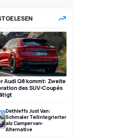
STGELESEN
r Audi Q8 kommt: Zweite
ration des SUV-Coupés
ätigt
Dethleffs Just Van:
Schmaler Teilintegrierter
als Campervan-
Alternative