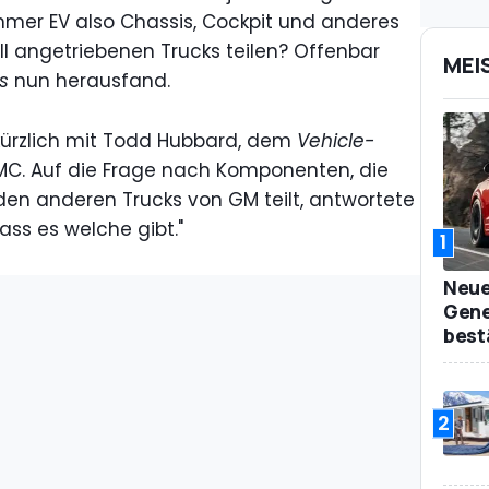
ummer EV also Chassis, Cockpit und anderes
ll angetriebenen Trucks teilen? Offenbar
MEI
s
nun herausfand.
ürzlich mit Todd Hubbard, dem
Vehicle-
MC. Auf die Frage nach Komponenten, die
en anderen Trucks von GM teilt, antwortete
dass es welche gibt."
1
Neue
Gene
best
2