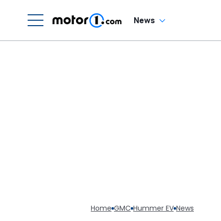
v
News
Home
GMC
Hummer EV
News