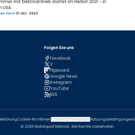
mer mit Elektroantrieb startet im Herbst 2021 - in
n USA
en Cars
-
21 Okt. 2020
Folgen Sie uns
Facebook
X
Flipboard
Google News
Instagram
YouTube
RSS
erklärung
Cookie-Richtlinien
Cookie-Einstellungen
Nutzungsbedingungen
U
© 2026 Motorsport Network. Alle Rechte vorbehalten.