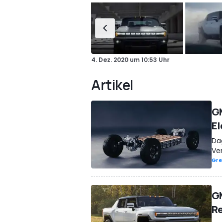
4. Dez. 2020
um
10:53 Uhr
Artikel
GM
El
Da
Ve
Gre
GM
Re