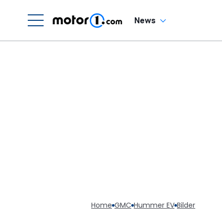
News
Home
GMC
Hummer EV
Bilder