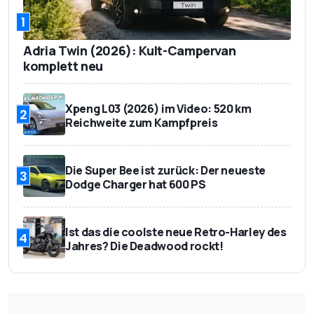
1
Adria Twin (2026): Kult-Campervan
komplett neu
Xpeng L03 (2026) im Video: 520 km
2
Reichweite zum Kampfpreis
Die Super Bee ist zurück: Der neueste
3
Dodge Charger hat 600 PS
Ist das die coolste neue Retro-Harley des
4
Jahres? Die Deadwood rockt!