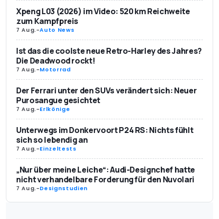
Xpeng L03 (2026) im Video: 520 km Reichweite
zum Kampfpreis
7 Aug.
-
Auto News
Ist das die coolste neue Retro-Harley des Jahres?
Die Deadwood rockt!
7 Aug.
-
Motorrad
Der Ferrari unter den SUVs verändert sich: Neuer
Purosangue gesichtet
7 Aug.
-
Erlkönige
Unterwegs im Donkervoort P24 RS: Nichts fühlt
sich so lebendig an
7 Aug.
-
Einzeltests
„Nur über meine Leiche“: Audi-Designchef hatte
nicht verhandelbare Forderung für den Nuvolari
7 Aug.
-
Designstudien