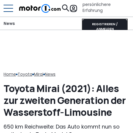
persönlichere
Erfahrung
News
REGISTRIEREN /
ANMELDEN
Toyota GR GT 
Toyotas neuer V8-
It’s Offroad-Time: H&R-
Track Pack no
Supersportwagen könnte
Höherlegungsfedern für
extremer? Un
extrem selten sein
den Ford Ranger
Rendering
Home
Toyota
Mirai
News
Toyota Mirai (2021): Alles
zur zweiten Generation der
Wasserstoff-Limousine
650 km Reichweite: Das Auto kommt nun so