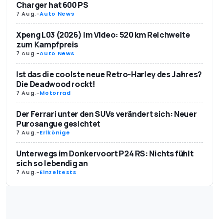
Charger hat 600 PS
7 Aug.
-
Auto News
Xpeng L03 (2026) im Video: 520 km Reichweite
zum Kampfpreis
7 Aug.
-
Auto News
Ist das die coolste neue Retro-Harley des Jahres?
Die Deadwood rockt!
7 Aug.
-
Motorrad
Der Ferrari unter den SUVs verändert sich: Neuer
Purosangue gesichtet
7 Aug.
-
Erlkönige
Unterwegs im Donkervoort P24 RS: Nichts fühlt
sich so lebendig an
7 Aug.
-
Einzeltests