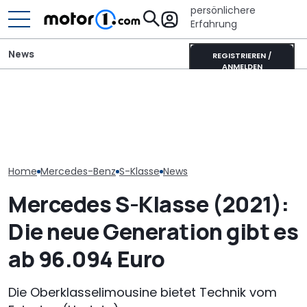
persönlichere
Erfahrung
News
REGISTRIEREN /
ANMELDEN
Elektrisches Mercedes-
Ultimativer Lambo
AMG GT 53 4-Türer
Murciélago steht zum
Laika Kreos H 
Coupé hat
Verkauf: Wie viel bringt
will der neue 
„authentischen“
der SV mit
Integrierte p
Sechszylinder-Sound
Handschaltung?
Home
Mercedes-Benz
S-Klasse
News
Mercedes S-Klasse (2021):
Die neue Generation gibt es
ab 96.094 Euro
Die Oberklasselimousine bietet Technik vom