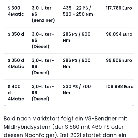
S 500
3,0-Liter-
435 + 22 PS /
117.786 Euro
4Matic
R6
520 + 250 Nm
(Benziner)
S 350 d
3,0-Liter-
286 PS / 600
96.094 Euro
R6
Nm
(Diesel)
S 350 d
3,0-Liter-
286 PS / 600
99.806 Euro
4Matic
R6
Nm
(Diesel)
S 400
3,0-Liter-
330 PS / 700
106.998 Euro
d
R6
Nm
4Matic
(Diesel)
Bald nach Marktstart folgt ein V8-Benziner mit
Mildhybridsystem (der S 560 mit 469 PS oder
dessen Nachfolger). Erst 2021 startet dann ein