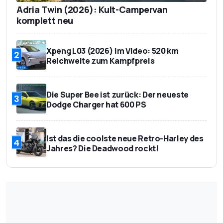
Adria Twin (2026): Kult-Campervan
komplett neu
Xpeng L03 (2026) im Video: 520 km
2
Reichweite zum Kampfpreis
Die Super Bee ist zurück: Der neueste
3
Dodge Charger hat 600 PS
Ist das die coolste neue Retro-Harley des
4
Jahres? Die Deadwood rockt!