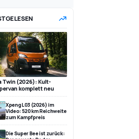
STGELESEN
a Twin (2026): Kult-
ervan komplett neu
Xpeng L03 (2026) im
Video: 520 km Reichweite
zum Kampfpreis
Die Super Bee ist zurück: