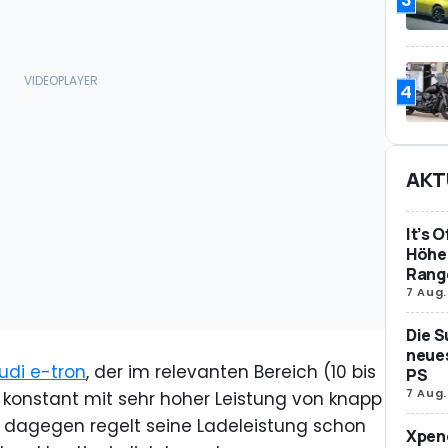
4
AKT
It’s 
Höher
Rang
7 Aug.
Die S
neues
udi e-tron
, der im relevanten Bereich (10 bis
PS
7 Aug.
 konstant mit sehr hoher Leistung von knapp
dagegen regelt seine Ladeleistung schon
Xpeng