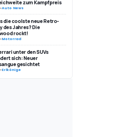
eichweite zum Kampfpreis
-
Auto News
as die coolste neue Retro-
y des Jahres? Die
wood rockt!
-
Motorrad
errari unter den SUVs
dert sich: Neuer
sangue gesichtet
-
Erlkönige