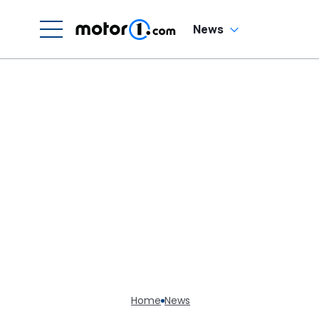
News
Home
News