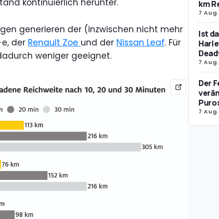
tand kontinuierlich herunter.
km R
7 Aug.
ngen generieren der (inzwischen nicht mehr
Ist d
-e, der
Renault Zoe
und der
Nissan Leaf
. Für
Harle
Dead
 dadurch weniger geeignet.
7 Aug.
Der F
verän
Puro
7 Aug.