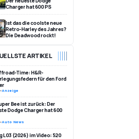
Der neueste Dodge
Charger hat 600 PS
Ist das die coolste neue
Retro-Harley des Jahres?
Die Deadwood rockt!
UELLSTE ARTIKEL
Offroad-Time: H&R-
legungsfedern für den Ford
er
-
Anzeige
uper Bee ist zurück: Der
te Dodge Charger hat 600
-
Auto News
 L03 (2026) im Video: 520