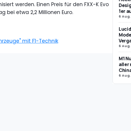
isiert werden. Einen Preis für den FXX-K Evo
Desig
1er 
ag bei etwa 2,2 Millionen Euro.
6 Aug.
Lucid
Model
Verg
ahrzeuge" mit F1-Technik
6 Aug.
M1 Nu
aller
Chin
6 Aug.