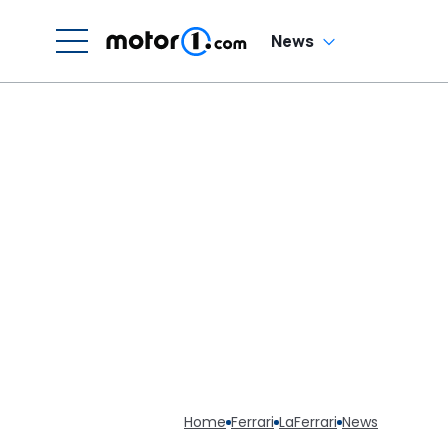
v
News
Home
Ferrari
LaFerrari
News