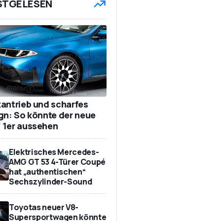
STGELESEN
antrieb und scharfes
gn: So könnte der neue
1er aussehen
Elektrisches Mercedes-
AMG GT 53 4-Türer Coupé
hat „authentischen“
Sechszylinder-Sound
Toyotas neuer V8-
Supersportwagen könnte