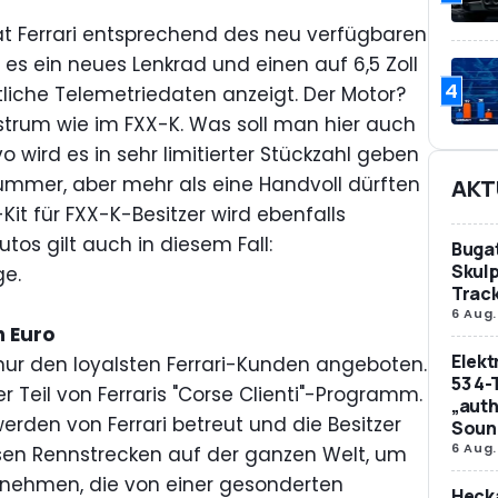
at Ferrari entsprechend des neu verfügbaren
 es ein neues Lenkrad und einen auf 6,5 Zoll
4
liche Telemetriedaten anzeigt. Der Motor?
strum wie im FXX-K. Was soll man hier auch
 wird es in sehr limitierter Stückzahl geben
ummer, aber mehr als eine Handvoll dürften
AKT
Kit für FXX-K-Besitzer wird ebenfalls
tos gilt auch in diesem Fall:
Bugat
Skulp
ge.
Trac
6 Aug.
n Euro
Elek
 nur den loyalsten Ferrari-Kunden angeboten.
53 4-
r Teil von Ferraris "Corse Clienti"-Programm.
„auth
erden von Ferrari betreut und die Besitzer
Soun
6 Aug.
rsen Rennstrecken auf der ganzen Welt, um
zunehmen, die von einer gesonderten
Hecka