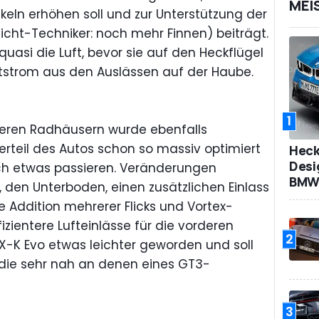
MEI
inkeln erhöhen soll und zur Unterstützung der
icht-Techniker: noch mehr Finnen) beiträgt.
quasi die Luft, bevor sie auf den Heckflügel
uftstrom aus den Auslässen auf der Haube.
1
teren Radhäusern wurde ebenfalls
erteil des Autos schon so massiv optimiert
Heck
Desi
uch etwas passieren. Veränderungen
BMW 
 den Unterboden, einen zusätzlichen Einlass
e Addition mehrerer Flicks und Vortex-
izientere Lufteinlässe für die vorderen
2
FXX-K Evo etwas leichter geworden und soll
 die sehr nah an denen eines GT3-
3