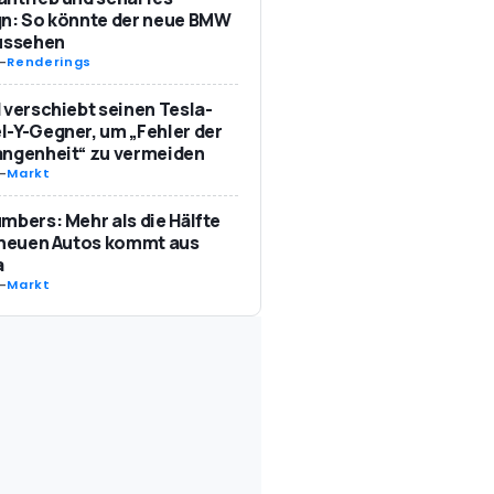
n: So könnte der neue BMW
aussehen
-
Renderings
 verschiebt seinen Tesla-
-Y-Gegner, um „Fehler der
angenheit“ zu vermeiden
-
Markt
mbers: Mehr als die Hälfte
 neuen Autos kommt aus
a
-
Markt