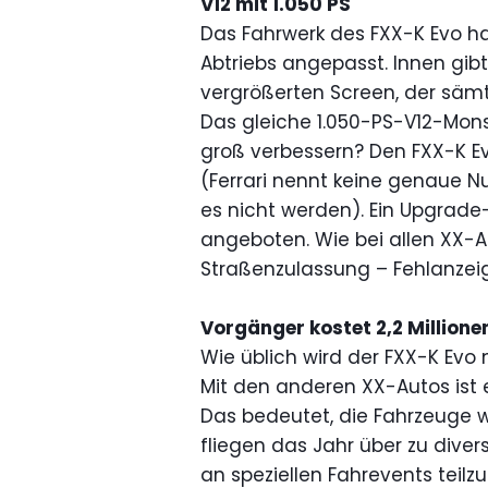
V12 mit 1.050 PS
Das Fahrwerk des FXX-K Evo h
Abtriebs angepasst. Innen gibt
vergrößerten Screen, der sämt
Das gleiche 1.050-PS-V12-Mon
groß verbessern? Den FXX-K Evo
(Ferrari nennt keine genaue N
es nicht werden). Ein Upgrade-
angeboten. Wie bei allen XX-Au
Straßenzulassung – Fehlanzei
Vorgänger kostet 2,2 Millione
Wie üblich wird der FXX-K Evo
Mit den anderen XX-Autos ist e
Das bedeutet, die Fahrzeuge w
fliegen das Jahr über zu dive
an speziellen Fahrevents teil