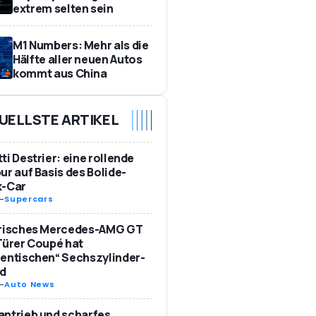
extrem selten sein
M1 Numbers: Mehr als die
Hälfte aller neuen Autos
kommt aus China
UELLSTE ARTIKEL
ti Destrier: eine rollende
ur auf Basis des Bolide-
k-Car
-
Supercars
trisches Mercedes-AMG GT
Türer Coupé hat
entischen“ Sechszylinder-
d
-
Auto News
ntrieb und scharfes