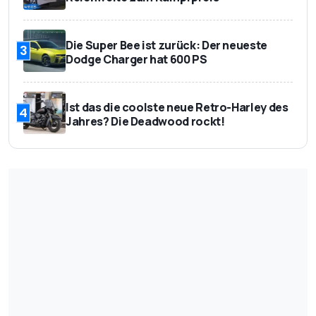
Die Super Bee ist zurück: Der neueste
3
Dodge Charger hat 600 PS
Ist das die coolste neue Retro-Harley des
4
Jahres? Die Deadwood rockt!