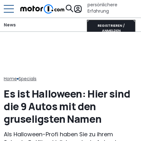
persönlichere
Erfahrung
News
REGISTRIEREN /
ANMELDEN
Dieser Rolls-Royce Ghost
Mini One von 2002 im
Jedes Auto mi
sieht aus wie ein
Fahrbericht: Hildebrandt
Motor, das Sie
Videospiel aus den 80ern
im Hildebrand
erwerben kön
Home
Specials
Es ist Halloween: Hier sind
die 9 Autos mit den
gruseligsten Namen
Als Halloween-Profi haben Sie zu ihrem