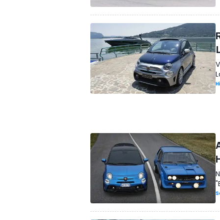
V
L
H
N
"
S