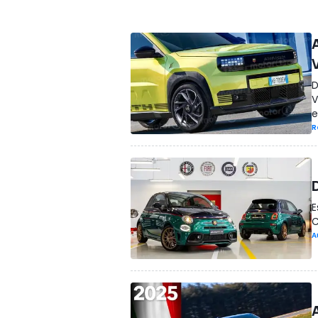
D
V
e
R
E
C
A