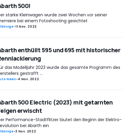
Abarth 500!
er starke Kleinwagen wurde zwei Wochen vor seiner
remiere bei einem Fotoshooting gesichtet
rlkönige
-
11 Nov. 2022
Abarth enthüllt 595 und 695 mit historischer
Rennlackierung
ür das Modelljahr 2023 wurde das gesamte Programm des
erstellers gestrafft ...
uto News
-
4 Nov. 2022
Abarth 500 Electric (2023) mit getarnten
Felgen erwischt
er Performance-Stadtflitzer läutet den Beginn der Elektro-
evolution bei Abarth ein
rlkönige
-
3 Nov. 2022