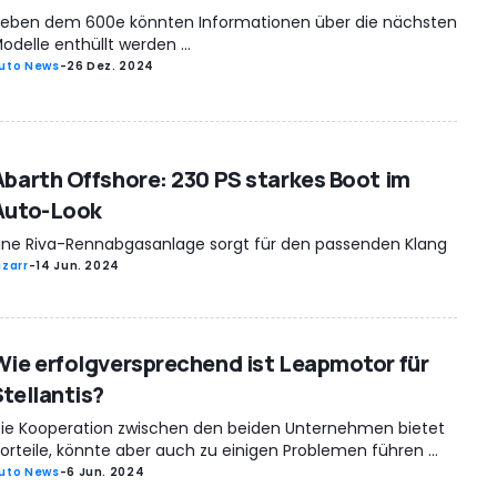
eben dem 600e könnten Informationen über die nächsten
odelle enthüllt werden ...
uto News
-
26 Dez. 2024
Abarth Offshore: 230 PS starkes Boot im
Auto-Look
ine Riva-Rennabgasanlage sorgt für den passenden Klang
izarr
-
14 Jun. 2024
Wie erfolgversprechend ist Leapmotor für
Stellantis?
ie Kooperation zwischen den beiden Unternehmen bietet
orteile, könnte aber auch zu einigen Problemen führen ...
uto News
-
6 Jun. 2024