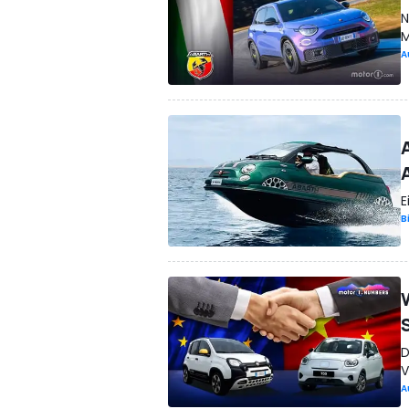
N
M
A
E
B
D
V
A