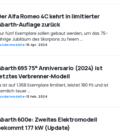
Der Alfa Romeo 4C kehrt in limitierter
Abarth-Auflage zurück
ur fünf Exemplare sollen gebaut werden, um das 75-
ährige Jubiläum des Skorpions zu feiern ...
ondermodelle
-
15 Apr. 2024
Abarth 695 75° Anniversario (2024) ist
letztes Verbrenner-Modell
s ist auf 1.368 Exemplare limitiert, leistet 180 PS und ist
iemlich teuer ...
ondermodelle
-
13 Feb. 2024
Abarth 600e: Zweites Elektromodell
bekommt 177 kW (Update)