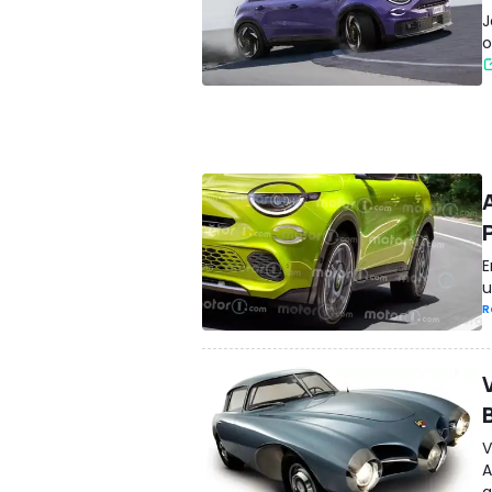
J
o
E
u
R
V
A
a