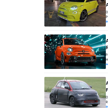
D
P
E
F
H
A
D
R
E