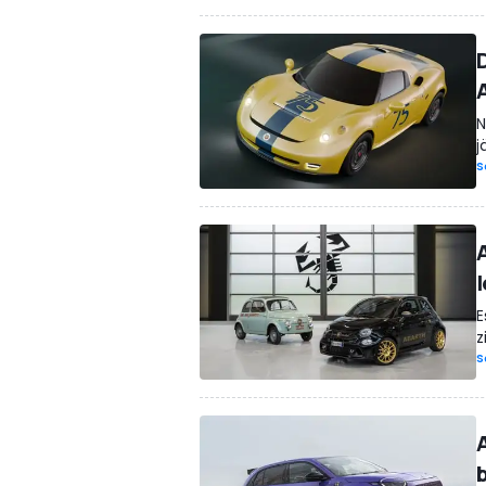
N
j
S
E
z
S