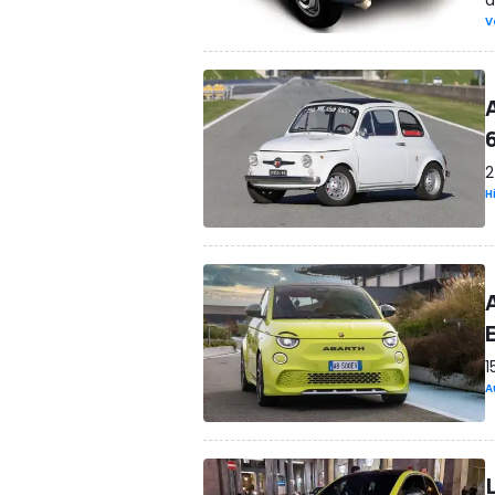
V
2
H
1
A