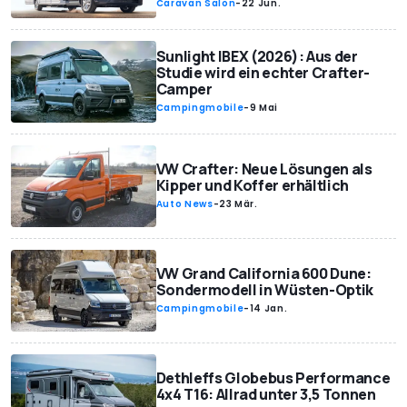
Caravan Salon
-
22 Jun.
Sunlight IBEX (2026): Aus der
Studie wird ein echter Crafter-
Camper
Campingmobile
-
9 Mai
VW Crafter: Neue Lösungen als
Kipper und Koffer erhältlich
Auto News
-
23 Mär.
VW Grand California 600 Dune:
Sondermodell in Wüsten-Optik
Campingmobile
-
14 Jan.
Dethleffs Globebus Performance
4x4 T16: Allrad unter 3,5 Tonnen