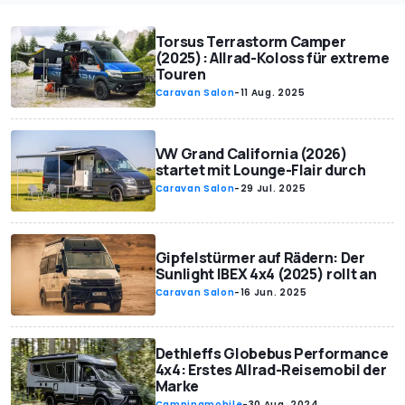
Torsus Terrastorm Camper
(2025): Allrad-Koloss für extreme
Touren
Caravan Salon
-
11 Aug. 2025
VW Grand California (2026)
startet mit Lounge-Flair durch
Caravan Salon
-
29 Jul. 2025
Gipfelstürmer auf Rädern: Der
Sunlight IBEX 4x4 (2025) rollt an
Caravan Salon
-
16 Jun. 2025
Dethleffs Globebus Performance
4x4: Erstes Allrad-Reisemobil der
Marke
Campingmobile
-
30 Aug. 2024