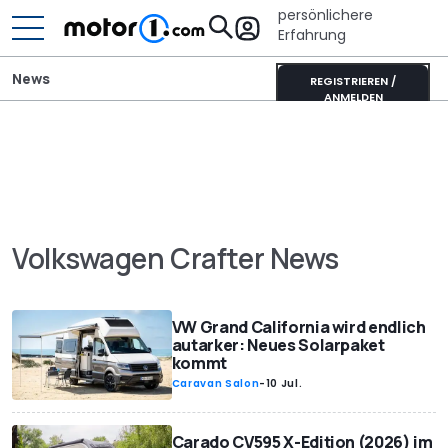
persönlichere
Erfahrung
News
REGISTRIEREN /
ANMELDEN
Volkswagen Crafter News
VW Grand California wird endlich
autarker: Neues Solarpaket
kommt
Caravan Salon
-
10 Jul.
Carado CV595 X-Edition (2026) im