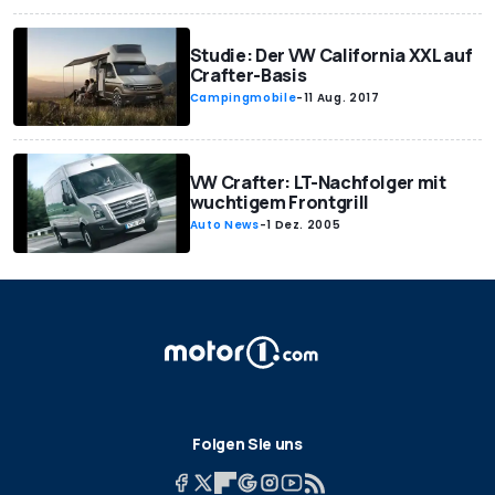
Studie: Der VW California XXL auf
Crafter-Basis
Campingmobile
-
11 Aug. 2017
VW Crafter: LT-Nachfolger mit
wuchtigem Frontgrill
Auto News
-
1 Dez. 2005
Folgen Sie uns