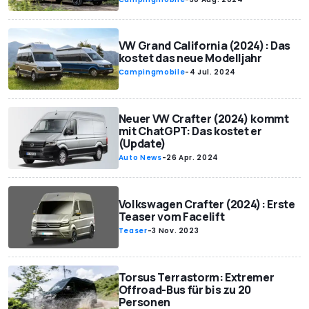
VW Grand California (2024): Das
kostet das neue Modelljahr
Campingmobile
-
4 Jul. 2024
Neuer VW Crafter (2024) kommt
mit ChatGPT: Das kostet er
(Update)
Auto News
-
26 Apr. 2024
Volkswagen Crafter (2024): Erste
Teaser vom Facelift
Teaser
-
3 Nov. 2023
Torsus Terrastorm: Extremer
Offroad-Bus für bis zu 20
Personen