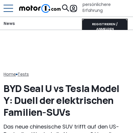
persönlichere
Erfahrung
News
REGISTRIEREN /
ANMELDEN
Tesla Model Y L: Kommt
Rezvani Beast X enthüllt:
Elektro-Power
die Sechssitzer-
1.560-PS-Hypercar auf
definiert: Tes
Langversion auch zu uns?
Corvette-Basis
mit H&R-Gewi
Home
Tests
BYD Seal U vs Tesla Model
Y: Duell der elektrischen
Familien-SUVs
Das neue chinesische SUV trifft auf den US-