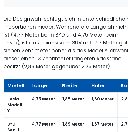
Die Designwahl schlägt sich in unterschiedlichen
Proportionen nieder. Während die Länge ähnlich
ist (4,77 Meter beim BYD und 4,75 Meter beim
Tesla), ist das chinesische SUV mit 1,67 Meter gut
sieben Zentimeter höher als das Model Y, obwohl
dieser einen 13 Zentimeter längeren Radstand
besitzt (2,89 Meter gegenüber 2,76 Meter).
Modell
Länge
Breite
Höhe
Rad
Tesla
4,75 Meter
1,85 Meter
1,60 Meter
2,89
Modell
Y
BYD
4,77 Meter
1,89 Meter
1,67 Meter
2,76
Seal U