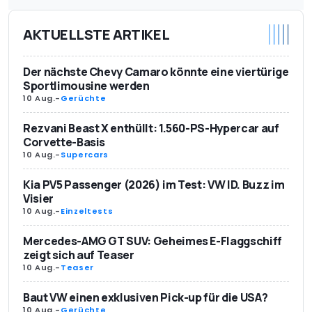
AKTUELLSTE ARTIKEL
Der nächste Chevy Camaro könnte eine viertürige
Sportlimousine werden
10 Aug.
-
Gerüchte
Rezvani Beast X enthüllt: 1.560-PS-Hypercar auf
Corvette-Basis
10 Aug.
-
Supercars
Kia PV5 Passenger (2026) im Test: VW ID. Buzz im
Visier
10 Aug.
-
Einzeltests
Mercedes-AMG GT SUV: Geheimes E-Flaggschiff
zeigt sich auf Teaser
10 Aug.
-
Teaser
Baut VW einen exklusiven Pick-up für die USA?
10 Aug.
-
Gerüchte