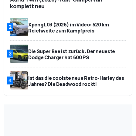
komplett neu
Xpeng L03 (2026) im Video: 520 km
2
Reichweite zum Kampfpreis
Die Super Bee ist zurück: Der neueste
3
Dodge Charger hat 600 PS
Ist das die coolste neue Retro-Harley des
4
Jahres? Die Deadwood rockt!