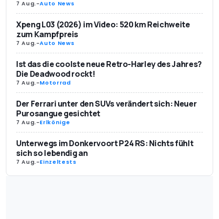
7 Aug.
-
Auto News
Xpeng L03 (2026) im Video: 520 km Reichweite
zum Kampfpreis
7 Aug.
-
Auto News
Ist das die coolste neue Retro-Harley des Jahres?
Die Deadwood rockt!
7 Aug.
-
Motorrad
Der Ferrari unter den SUVs verändert sich: Neuer
Purosangue gesichtet
7 Aug.
-
Erlkönige
Unterwegs im Donkervoort P24 RS: Nichts fühlt
sich so lebendig an
7 Aug.
-
Einzeltests