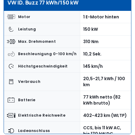
VW ID. Buzz 77 kWh/150 kW
1 E-Motor hinten
Motor
150 kW
Leistung
310 Nm
Max. Drehmoment
10,2 Sek.
Beschleunigung 0-100 km/h
145 km/h
Höchstgeschwindigkeit
20,5-21,7 kWh / 100
Verbrauch
km
77 kWh netto (82
Batterie
kWh brutto)
402-423 km (WLTP)
Elektrische Reichweite
CCS, bis 11 kW AC,
Ladeanschluss
bis 170 kW DC