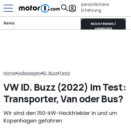
persönlichere
Erfahrung
News
REGISTRIEREN /
ANMELDEN
ID. Buzz mit Benziner? VW
It’s Offroad-Time: H&R-
GWM Ora 5 vs.
prüfte Range-Extender-
Höherlegungsfedern für
China-Neulin
Konzept
den Ford Ranger
Kompakt-Plat
Home
Volkswagen
ID. Buzz
Tests
VW ID. Buzz (2022) im Test:
Transporter, Van oder Bus?
Wir sind den 150-kW-Hecktriebler in und um
Kopenhagen gefahren