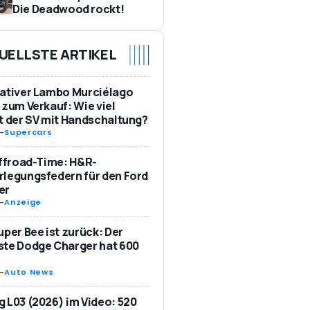
Die Deadwood rockt!
UELLSTE ARTIKEL
ativer Lambo Murciélago
 zum Verkauf: Wie viel
t der SV mit Handschaltung?
-
Supercars
Offroad-Time: H&R-
legungsfedern für den Ford
er
-
Anzeige
uper Bee ist zurück: Der
te Dodge Charger hat 600
-
Auto News
 L03 (2026) im Video: 520