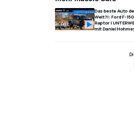
Das beste Auto de
Welt?!: Ford F-150
Raptor | UNTERW
mit Daniel Hohme
Di