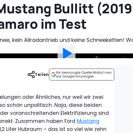
Mustang Bullitt (2019
amaro im Test
hnee, kein Allradantrieb und keine Schneeketten! W
Als bevorzugte Quelle Motor1.com
Teilen
auf Google hinzufügen
elungen oder Ähnliches, nur weil wir zwei
so schön unpolitisch. Naja, diese beiden
 der voranschreitenden Elektrifizierung sind
inkorrekt. Zusammen haben Ford
Mustang
1,2 Liter Hubraum – das ist so viel wie zehn