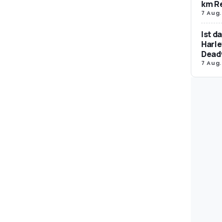
km R
7 Aug.
Ist d
Harle
Dead
7 Aug.