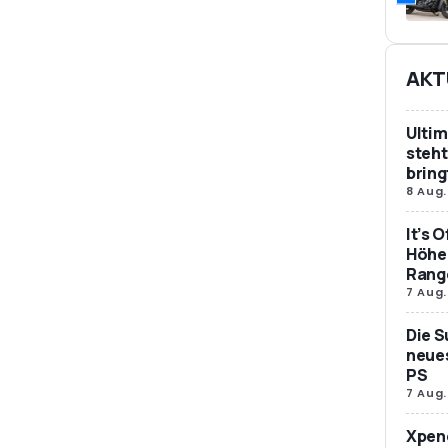
AKT
Ultim
steht
bring
8 Aug.
It’s 
Höher
Rang
7 Aug.
Die S
neues
PS
7 Aug.
Xpeng