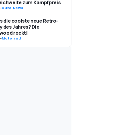
eichweite zum Kampfpreis
-
Auto News
as die coolste neue Retro-
y des Jahres? Die
wood rockt!
-
Motorrad