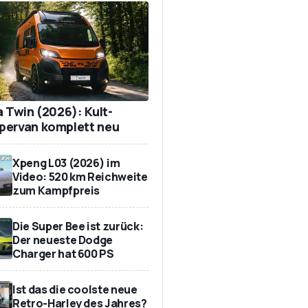
a Twin (2026): Kult-
ervan komplett neu
Xpeng L03 (2026) im
Video: 520 km Reichweite
zum Kampfpreis
Die Super Bee ist zurück:
Der neueste Dodge
Charger hat 600 PS
Ist das die coolste neue
Retro-Harley des Jahres?