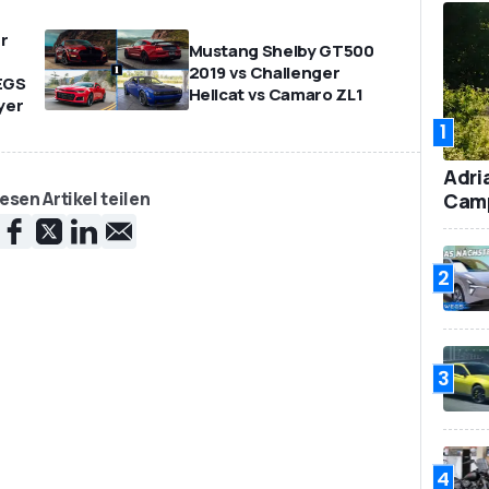
r
Mustang Shelby GT500
2019 vs Challenger
EGS
Hellcat vs Camaro ZL1
yer
1
Adri
esen Artikel teilen
Camp
2
3
4