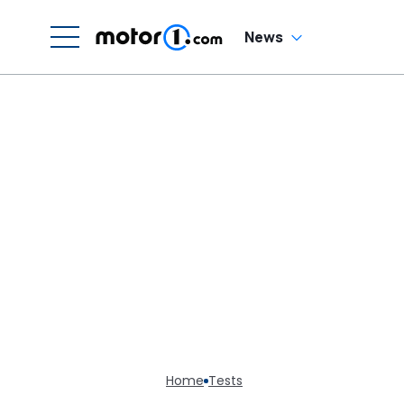
H
News
Home
Tests