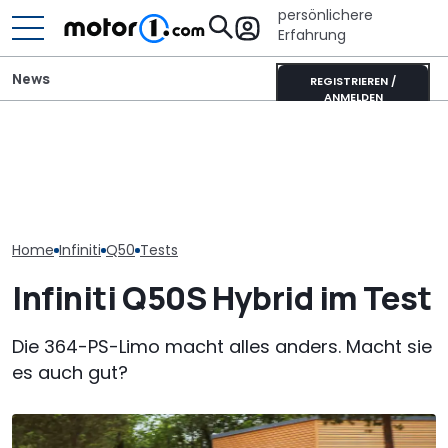
persönlichere
Erfahrung
News
REGISTRIEREN /
ANMELDEN
Ahorn CV 560 (2026) im
Adria Twin (2026): Kult-
Lucid Air Gran
Test: Lagerkoller oder
Campervan komplett
(2026) im Test
Allrounder-Glück?
neu
nur Reichweit
Home
Infiniti
Q50
Tests
Infiniti Q50S Hybrid im Test
Die 364-PS-Limo macht alles anders. Macht sie
es auch gut?