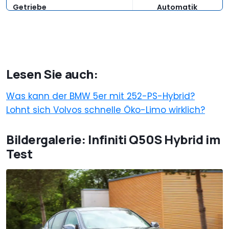
Getriebe
Automatik
Kraftverteilung
variabel
Fahrwerk
Lesen Sie auch:
Räder, Reifen vorn
245/40 F19
Was kann der BMW 5er mit 252-PS-Hybrid?
Räder, Reifen hinten
245/40 F19
Lohnt sich Volvos schnelle Öko-Limo wirklich?
Lenkung
elektrische Lenkung
Bildergalerie: Infiniti Q50S Hybrid im
Maße und Gewichte
Test
Länge in mm
4.810
Breite in mm
1.820
Höhe in mm
1.445