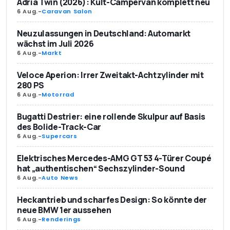
Adria Twin (2026): Kult-Campervan komplett neu
6 Aug.
-
Caravan Salon
Neuzulassungen in Deutschland: Automarkt
wächst im Juli 2026
6 Aug.
-
Markt
Veloce Aperion: Irrer Zweitakt-Achtzylinder mit
280 PS
6 Aug.
-
Motorrad
Bugatti Destrier: eine rollende Skulpur auf Basis
des Bolide-Track-Car
6 Aug.
-
Supercars
Elektrisches Mercedes-AMG GT 53 4-Türer Coupé
hat „authentischen“ Sechszylinder-Sound
6 Aug.
-
Auto News
Heckantrieb und scharfes Design: So könnte der
neue BMW 1er aussehen
6 Aug.
-
Renderings