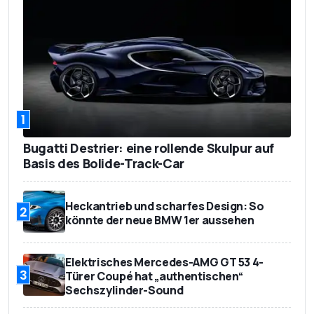
EG-Verbrauch innerorts in
9,6
Liter/100 km
EG-Verbrauch außerorts in
5,3
Liter/100 km
Testverbrauch Gesamt in
8,8
1
Liter/100 km
Bugatti Destrier: eine rollende Skulpur auf
CO2-Emission in g/km
159
Basis des Bolide-Track-Car
Schadstoffklasse
Euro 6b
Heckantrieb und scharfes Design: So
2
könnte der neue BMW 1er aussehen
Elektrisches Mercedes-AMG GT 53 4-
3
Türer Coupé hat „authentischen“
Sechszylinder-Sound