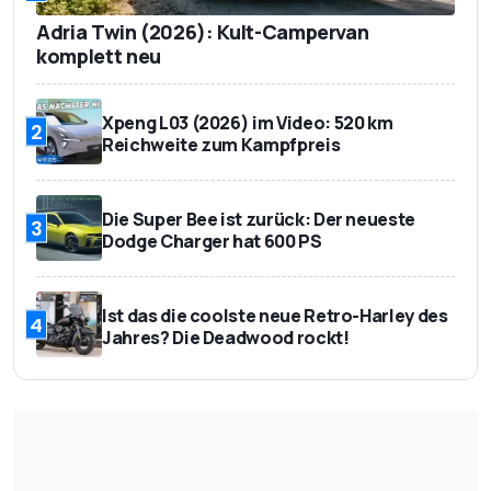
Adria Twin (2026): Kult-Campervan
komplett neu
Xpeng L03 (2026) im Video: 520 km
2
Reichweite zum Kampfpreis
Die Super Bee ist zurück: Der neueste
3
Dodge Charger hat 600 PS
Ist das die coolste neue Retro-Harley des
4
Jahres? Die Deadwood rockt!