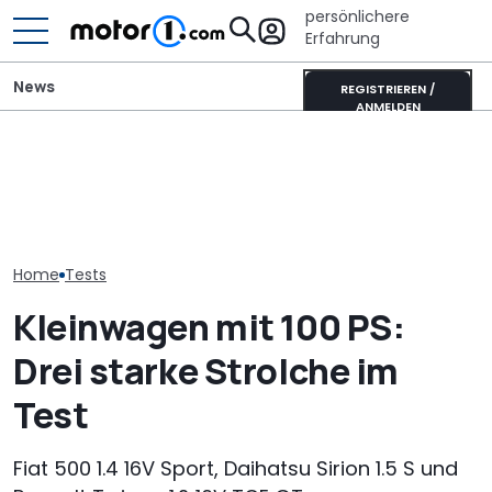
persönlichere
Erfahrung
News
REGISTRIEREN /
ANMELDEN
Ahorn CV 560 (2026) im
It’s Offroad-Time: H&R-
Ahorn Camp Ec
Test: Lagerkoller oder
Höherlegungsfedern für
Sonnenfinstern
Allrounder-Glück?
den Ford Ranger
Rädern
Home
Tests
Kleinwagen mit 100 PS:
Drei starke Strolche im
Test
Fiat 500 1.4 16V Sport, Daihatsu Sirion 1.5 S und