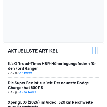
AKTUELLSTE ARTIKEL
It’s Offroad-Time: H&R-Höherlegungsfedern für
den Ford Ranger
7 Aug.
-
Anzeige
Die Super Bee ist zurück: Der neueste Dodge
Charger hat 600 PS
7 Aug.
-
Auto News
Xpeng L03 (2026) im Video: 520 km Reichweite