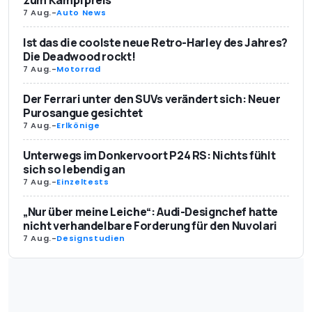
zum Kampfpreis
7 Aug.
-
Auto News
Ist das die coolste neue Retro-Harley des Jahres?
Die Deadwood rockt!
7 Aug.
-
Motorrad
Der Ferrari unter den SUVs verändert sich: Neuer
Purosangue gesichtet
7 Aug.
-
Erlkönige
Unterwegs im Donkervoort P24 RS: Nichts fühlt
sich so lebendig an
7 Aug.
-
Einzeltests
„Nur über meine Leiche“: Audi-Designchef hatte
nicht verhandelbare Forderung für den Nuvolari
7 Aug.
-
Designstudien