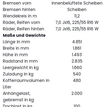
Bremsen vorn
innenbelüftete Scheiben
Bremsen hinten
Scheiben
Wendekreis in m
11,2
Räder, Reifen vorn
7,0 Jx16, 225/55 R16 W
Räder, Reifen hinten
7,0 Jx16, 225/55 R16 W
Maße und Gewichte
Länge in mm
4.851
Breite in mm
1.861
Höhe in mm
1.493
Radstand in mm
2.835
Leergewicht in kg
1.660
Zuladung in kg
540
Kofferraumvolumen in
480
Liter
Anhängelast,
2.000
gebremst in kg
Dachlast in kg
100