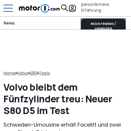
persönlichere
Erfahrung
News
REGISTRIEREN /
ANMELDEN
Innenraum-Design: Wie
das schwedische
Pössl Roadstar XL Evo
Volvo EX30 Cr
Wohnzimmer ins Auto
(2026): Der X wird
im Dauertest (
einzog
erwachsen
PS im Förster-
Home
Volvo
S80
Tests
Volvo bleibt dem
Fünfzylinder treu: Neuer
S80 D5 im Test
Schweden-Limousine erhält Facelift und zwei