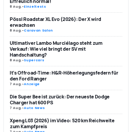
Erfreulich normal!
8 Aug.
-
Einzeltests
Pössl Roadstar XL Evo (2026): Der X wird
erwachsen
8 Aug.
-
Caravan Salon
Ultimativer Lambo Murciélago steht zum
Verkauf: Wie viel bringt der SV mit
Handschaltung?
8 Aug.
-
Supercars
It’s Offroad-Time: H&R-Höherlegungsfedern für
den Ford Ranger
7 Aug.
-
Anzeige
Die Super Bee ist zurück: Der neueste Dodge
Charger hat 600 PS
7 Aug.
-
Auto News
Xpeng L03 (2026) im Video: 520 km Reichweite
zum Kampfpreis
7 Aug.
-
Auto News