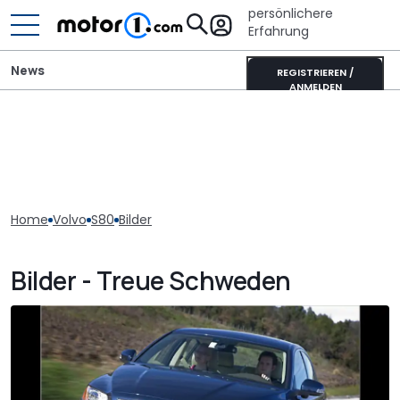
persönlichere
Erfahrung
News
REGISTRIEREN /
ANMELDEN
Home
Volvo
S80
Bilder
Bilder - Treue Schweden