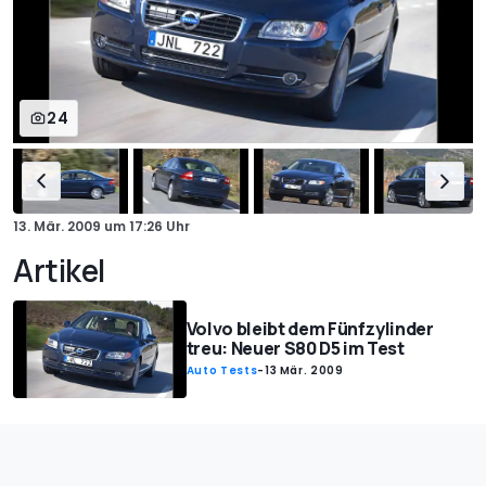
24
13. Mär. 2009
um
17:26 Uhr
Artikel
Volvo bleibt dem Fünfzylinder
treu: Neuer S80 D5 im Test
Auto Tests
-
13 Mär. 2009