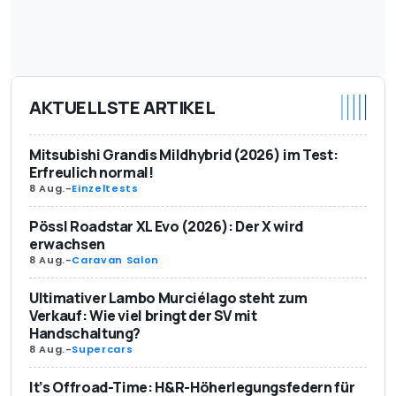
AKTUELLSTE ARTIKEL
Mitsubishi Grandis Mildhybrid (2026) im Test:
Erfreulich normal!
8 Aug.
-
Einzeltests
Pössl Roadstar XL Evo (2026): Der X wird
erwachsen
8 Aug.
-
Caravan Salon
Ultimativer Lambo Murciélago steht zum
Verkauf: Wie viel bringt der SV mit
Handschaltung?
8 Aug.
-
Supercars
It’s Offroad-Time: H&R-Höherlegungsfedern für