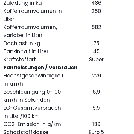
Zuladung in kg
486
Kofferraumvolumen in
280
Liter
Kofferraumvolumen,
882
variabel in Liter
Dachlast in kg
75
Tankinhalt in Liter
45
Kraftstoffart
Super
Fahrleistungen / Verbrauch
Höchstgeschwindigkeit
229
in km/h
Beschleunigung 0-100
6,9
km/h in Sekunden
EG-Gesamtverbrauch
5,9
in Liter/100 km
CO2-Emission in g/km
139
Schadstoffklasse
Euro 5