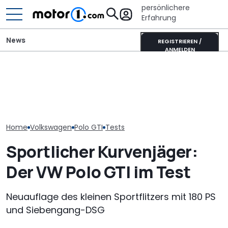
persönlichere
Erfahrung
News
REGISTRIEREN /
ANMELDEN
GWM Ora 5 vs. VW T-Roc:
Mitsubishi Grandis
VW Golf GTI Ed
China-Neuling gegen
Mildhybrid (2026) im Test:
Werksabholung
Kompakt-Platzhirsch
Erfreulich normal!
Autostadt im 
Home
Volkswagen
Polo GTI
Tests
Sportlicher Kurvenjäger:
Der VW Polo GTI im Test
Neuauflage des kleinen Sportflitzers mit 180 PS
und Siebengang-DSG