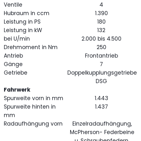
Ventile
4
Hubraum in ccm
1.390
Leistung in PS
180
Leistung in kW
132
bei U/min
2.000 bis 4.500
Drehmoment in Nm
250
Antrieb
Frontantrieb
Gänge
7
Getriebe
Doppelkupplungsgetriebe
DSG
Fahrwerk
Spurweite vorn in mm
1.443
Spurweite hinten in
1.437
mm
Radaufhängung vorn
Einzelradaufhängung,
McPherson- Federbeine
u. Schraubenfedern