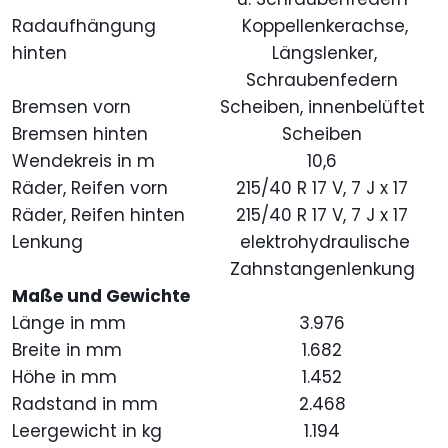
Radaufhängung
Koppellenkerachse,
hinten
Längslenker,
Schraubenfedern
Bremsen vorn
Scheiben, innenbelüftet
Bremsen hinten
Scheiben
Wendekreis in m
10,6
Räder, Reifen vorn
215/40 R 17 V, 7 J x 17
Räder, Reifen hinten
215/40 R 17 V, 7 J x 17
Lenkung
elektrohydraulische
Zahnstangenlenkung
Maße und Gewichte
Länge in mm
3.976
Breite in mm
1.682
Höhe in mm
1.452
Radstand in mm
2.468
Leergewicht in kg
1.194