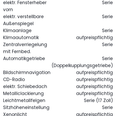
elektr. Fensterheber
Serie
vorn
elektr. verstellbare
Serie
Außenspiegel
Klimaanlage
Serie
Klimaautomatik
aufpreispflichtig
Zentralverriegelung
Serie
mit Fernbed.
Automatikgetriebe
Serie
(Doppelkupplungsgetriebe)
Bildschirmnavigation
aufpreispflichtig
CD-Radio
aufpreispflichtig
elektr. Schiebedach
aufpreispflichtig
Metalliclackierung
aufpreispflichtig
Leichtmetallfelgen
Serie (17 Zoll)
Sitzhöheneinstellung
Serie
Xenonlicht
aufpreispflichtig