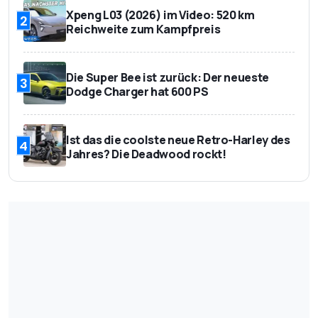
Xpeng L03 (2026) im Video: 520 km
2
Reichweite zum Kampfpreis
Die Super Bee ist zurück: Der neueste
3
Dodge Charger hat 600 PS
Ist das die coolste neue Retro-Harley des
4
Jahres? Die Deadwood rockt!