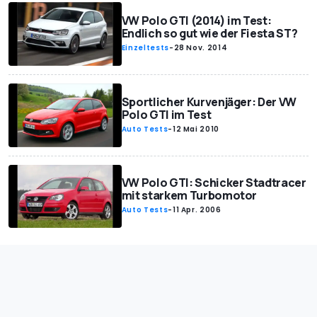
VW Polo GTI (2014) im Test:
Endlich so gut wie der Fiesta ST?
Einzeltests
-
28 Nov. 2014
Sportlicher Kurvenjäger: Der VW
Polo GTI im Test
Auto Tests
-
12 Mai 2010
VW Polo GTI: Schicker Stadtracer
mit starkem Turbomotor
Auto Tests
-
11 Apr. 2006