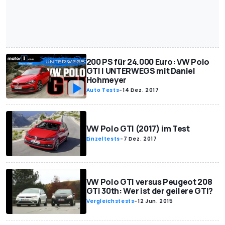
200 PS für 24.000 Euro: VW Polo
GTI | UNTERWEGS mit Daniel
Hohmeyer
Auto Tests
-
14 Dez. 2017
VW Polo GTI (2017) im Test
Einzeltests
-
7 Dez. 2017
VW Polo GTI versus Peugeot 208
GTi 30th: Wer ist der geilere GTI?
Vergleichstests
-
12 Jun. 2015