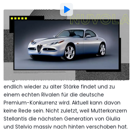
Bild von:
Ralph Hermens | Motor1
Von
: Adrian Padeanu
Übersetzt von
: Stefan Wagner
Veröffentlicht von
:
Stefan Wagner
10. Nov. 2025
um
11:58 Uhr
Als bevorzugte Quelle Motor1.com
auf Google hinzufügen
Auch wenn es aktuell nicht besonders realistisch
klingt: Wir hoffen immer noch, dass Alfa Romeo
endlich wieder zu alter Stärke findet und zu
einem echten Rivalen für die deutsche
Premium-Konkurrenz wird. Aktuell kann davon
keine Rede sein. Nicht zuletzt, weil Mutterkonzern
Stellantis die nächsten Generation von Giulia
und Stelvio massiv nach hinten verschoben hat.