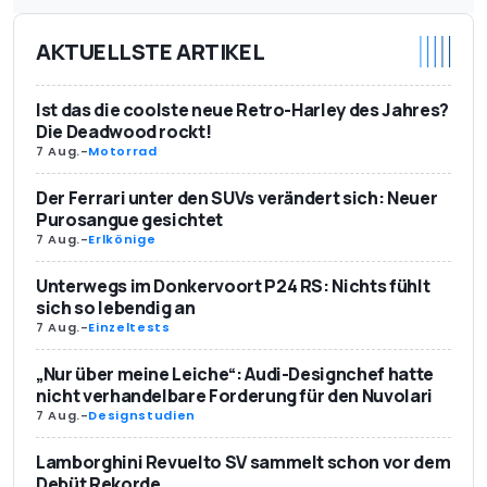
AKTUELLSTE ARTIKEL
Ist das die coolste neue Retro-Harley des Jahres?
Die Deadwood rockt!
7 Aug.
-
Motorrad
Der Ferrari unter den SUVs verändert sich: Neuer
Purosangue gesichtet
7 Aug.
-
Erlkönige
Unterwegs im Donkervoort P24 RS: Nichts fühlt
sich so lebendig an
7 Aug.
-
Einzeltests
„Nur über meine Leiche“: Audi-Designchef hatte
nicht verhandelbare Forderung für den Nuvolari
7 Aug.
-
Designstudien
Lamborghini Revuelto SV sammelt schon vor dem
Debüt Rekorde