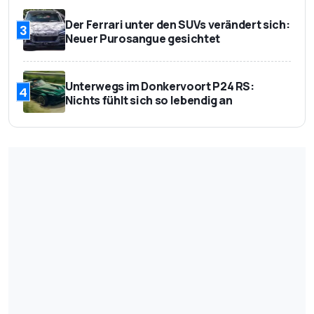
Der Ferrari unter den SUVs verändert sich:
3
Neuer Purosangue gesichtet
Unterwegs im Donkervoort P24 RS:
4
Nichts fühlt sich so lebendig an