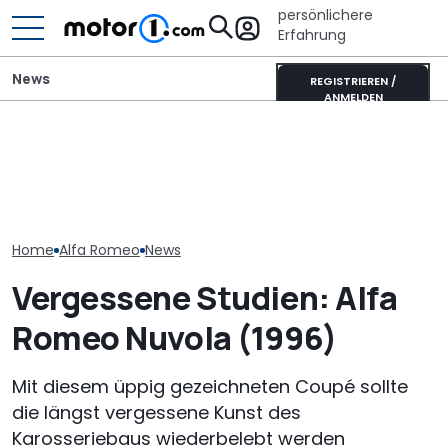
persönlichere
Erfahrung
News
REGISTRIEREN /
ANMELDEN
Der Ferrari unter den
Chevrolet Corvette
SUVs verändert sich:
Der AAR Eagle 
Grand Sport (1963): Die
Neuer Purosangue
einzige US-Boli
13-Millionen-Vette
gesichtet
F1-Rennen ge
Home
Alfa Romeo
News
Vergessene Studien: Alfa
Romeo Nuvola (1996)
Mit diesem üppig gezeichneten Coupé sollte
die längst vergessene Kunst des
Karosseriebaus wiederbelebt werden