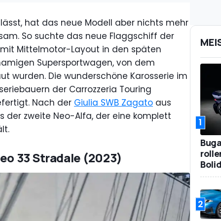
ässt, hat das neue Modell aber nichts mehr
am. So suchte das neue Flaggschiff der
MEI
e mit Mittelmotor-Layout in den späten
hnamigen Supersportwagen, von dem
ut wurden. Die wunderschöne Karosserie im
seriebauern der Carrozzeria Touring
fertigt. Nach der
Giulia SWB Zagato
aus
 der zweite Neo-Alfa, der eine komplett
1
lt.
Bugat
roll
meo 33 Stradale (2023)
Boli
2