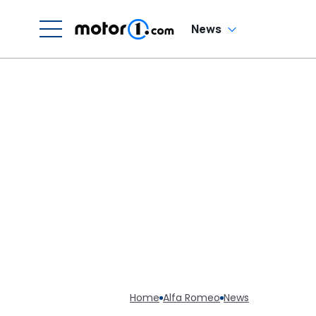
Sechszylinder-
Sound
News
Home
Alfa Romeo
News