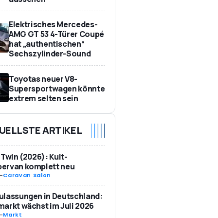
Elektrisches Mercedes-
AMG GT 53 4-Türer Coupé
hat „authentischen“
Sechszylinder-Sound
Toyotas neuer V8-
Supersportwagen könnte
extrem selten sein
UELLSTE ARTIKEL
 Twin (2026): Kult-
ervan komplett neu
-
Caravan Salon
ulassungen in Deutschland:
arkt wächst im Juli 2026
-
Markt