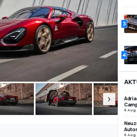
3
4
AKT
Adria
Camp
6 Aug.
Neuz
Autom
6 Aug.