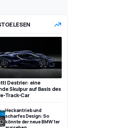
STGELESEN
ti Destrier: eine
ende Skulpur auf Basis des
de-Track-Car
Heckantrieb und
scharfes Design: So
könnte der neue BMW 1er
aussehen