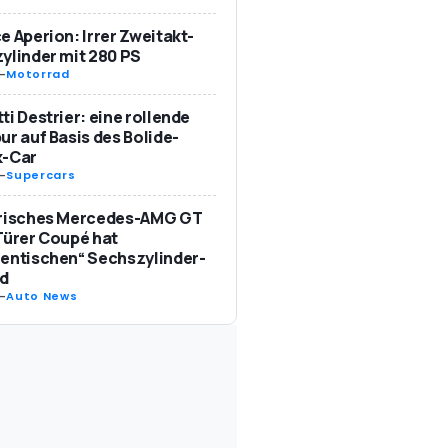
e Aperion: Irrer Zweitakt-
ylinder mit 280 PS
-
Motorrad
ti Destrier: eine rollende
ur auf Basis des Bolide-
k-Car
-
Supercars
trisches Mercedes-AMG GT
Türer Coupé hat
entischen“ Sechszylinder-
d
-
Auto News