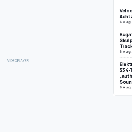
Veloc
Achtz
6 Aug.
Bugat
Skulp
Trac
6 Aug.
Elek
53 4-
„auth
Soun
6 Aug.