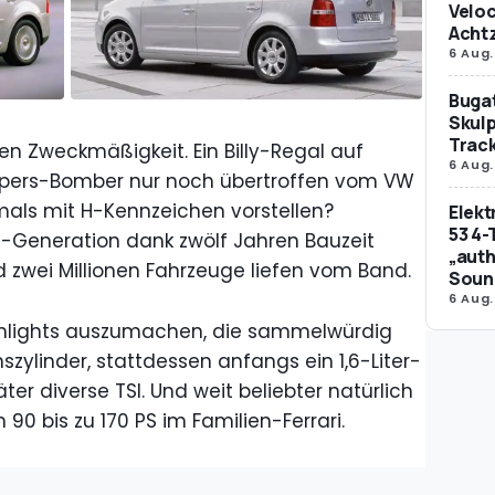
Veloc
Achtz
6 Aug.
Bugat
Skulp
Trac
en Zweckmäßigkeit. Ein Billy-Regal auf
6 Aug.
ampers-Bomber nur noch übertroffen vom VW
mals mit H-Kennzeichen vorstellen?
Elek
53 4-
an-Generation dank zwölf Jahren Bauzeit
„auth
zwei Millionen Fahrzeuge liefen vom Band.
Soun
6 Aug.
ghlights auszumachen, die sammelwürdig
zylinder, stattdessen anfangs ein 1,6-Liter-
äter diverse TSI. Und weit beliebter natürlich
 90 bis zu 170 PS im Familien-Ferrari.