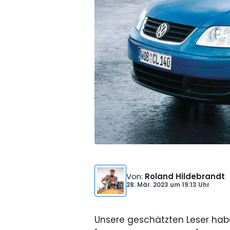
Von
:
Roland Hildebrandt
28. Mär. 2023
um
19:13 Uhr
Unsere geschätzten Leser hab