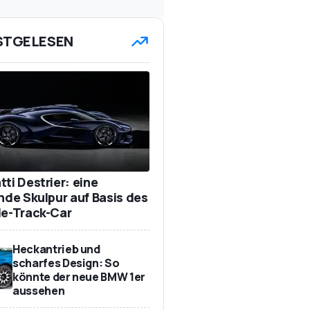
STGELESEN
ti Destrier: eine
ende Skulpur auf Basis des
de-Track-Car
Heckantrieb und
scharfes Design: So
könnte der neue BMW 1er
aussehen