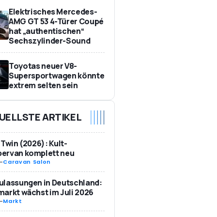
Elektrisches Mercedes-
AMG GT 53 4-Türer Coupé
hat „authentischen“
Sechszylinder-Sound
Toyotas neuer V8-
Supersportwagen könnte
extrem selten sein
UELLSTE ARTIKEL
 Twin (2026): Kult-
ervan komplett neu
-
Caravan Salon
ulassungen in Deutschland:
arkt wächst im Juli 2026
-
Markt