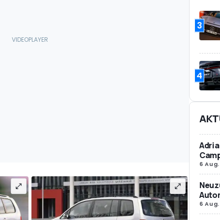
3
4
AKT
Adria
Camp
6 Aug.
Neuz
Autom
6 Aug.