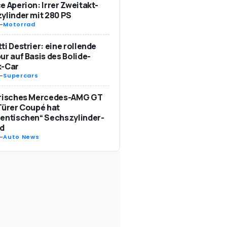
e Aperion: Irrer Zweitakt-
ylinder mit 280 PS
-
Motorrad
ti Destrier: eine rollende
ur auf Basis des Bolide-
k-Car
-
Supercars
trisches Mercedes-AMG GT
Türer Coupé hat
entischen“ Sechszylinder-
d
-
Auto News