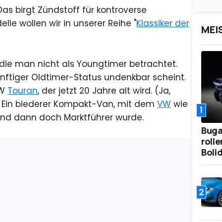
Das birgt Zündstoff für kontroverse
elle wollen wir in unserer Reihe "
Klassiker der
MEI
s, die man nicht als Youngtimer betrachtet.
ünftiger Oldtimer-Status undenkbar scheint.
VW
Touran
, der jetzt 20 Jahre alt wird. (Ja,
..) Ein biederer Kompakt-Van, mit dem
VW
wie
1
und dann doch Marktführer wurde.
Bugat
roll
Boli
2