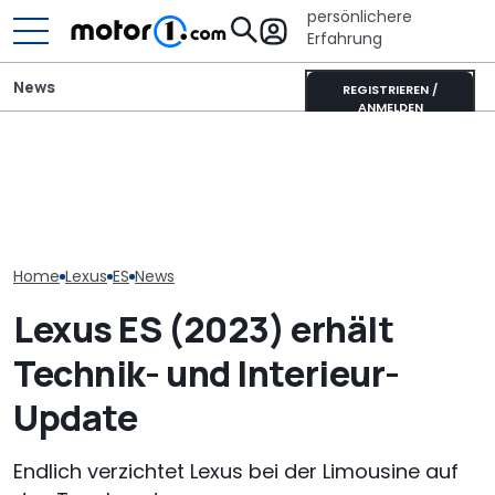
persönlichere
Erfahrung
News
REGISTRIEREN /
ANMELDEN
Autobauer müssen
langsamer machen,
Mitsubishi Grandis
Der Lexus LFA 
bevor die Zuverlässigkeit
Mildhybrid (2026) im Test:
zurück, aber 
noch weiter sinkt
Erfreulich normal!
Motor
Home
Lexus
ES
News
Lexus ES (2023) erhält
Technik- und Interieur-
Update
Endlich verzichtet Lexus bei der Limousine auf