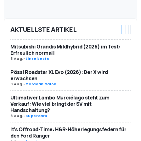
AKTUELLSTE ARTIKEL
Mitsubishi Grandis Mildhybrid (2026) im Test:
Erfreulich normal!
8 Aug.
-
Einzeltests
Pössl Roadstar XL Evo (2026): Der X wird
erwachsen
8 Aug.
-
Caravan Salon
Ultimativer Lambo Murciélago steht zum
Verkauf: Wie viel bringt der SV mit
Handschaltung?
8 Aug.
-
Supercars
It’s Offroad-Time: H&R-Höherlegungsfedern für
den Ford Ranger