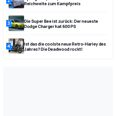
2
Reichweite zum Kampfpreis
Die Super Bee ist zurück: Der neueste
3
Dodge Charger hat 600 PS
Ist das die coolste neue Retro-Harley des
4
Jahres? Die Deadwood rockt!