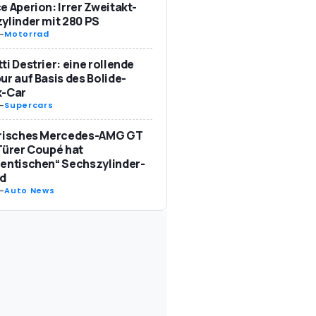
e Aperion: Irrer Zweitakt-
ylinder mit 280 PS
-
Motorrad
ti Destrier: eine rollende
ur auf Basis des Bolide-
k-Car
-
Supercars
trisches Mercedes-AMG GT
Türer Coupé hat
entischen“ Sechszylinder-
d
-
Auto News