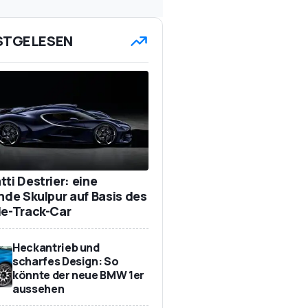
STGELESEN
ti Destrier: eine
ende Skulpur auf Basis des
de-Track-Car
Heckantrieb und
scharfes Design: So
könnte der neue BMW 1er
aussehen