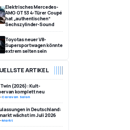
Elektrisches Mercedes-
AMG GT 53 4-Türer Coupé
hat „authentischen“
Sechszylinder-Sound
Toyotas neuer V8-
Supersportwagen könnte
extrem selten sein
UELLSTE ARTIKEL
 Twin (2026): Kult-
ervan komplett neu
-
Caravan Salon
ulassungen in Deutschland:
arkt wächst im Juli 2026
-
Markt