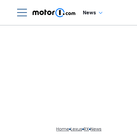
News
Home
Lexus
RX
News