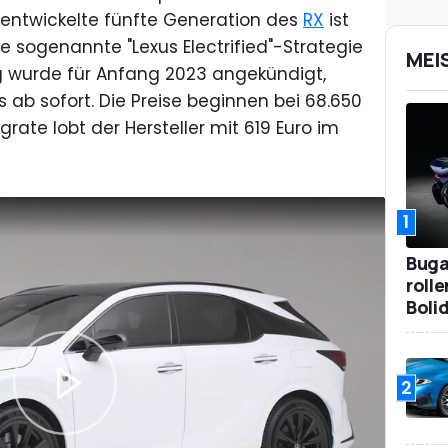
uentwickelte fünfte Generation des
RX
ist
e sogenannte "Lexus Electrified"-Strategie
MEI
g wurde für Anfang 2023 angekündigt,
s ab sofort. Die Preise beginnen bei 68.650
rate lobt der Hersteller mit 619 Euro im
1
Bugat
roll
Boli
2