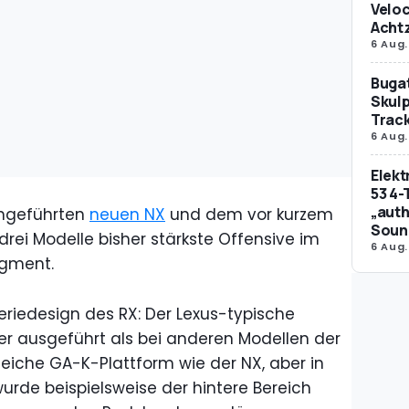
Veloc
Achtz
6 Aug.
Bugat
Skulp
Trac
6 Aug.
Elek
53 4-
„auth
ngeführten
neuen NX
und dem vor kurzem
Soun
rei Modelle bisher stärkste Offensive im
6 Aug.
egment.
riedesign des RX: Der Lexus-typische
nter ausgeführt als bei anderen Modellen der
leiche GA-K-Plattform wie der NX, aber in
wurde beispielsweise der hintere Bereich