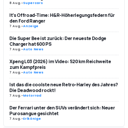
8 Aug.
-
Supercars
It’s Offroad-Time: H&R-Höherlegungsfedern für
den Ford Ranger
7 Aug.
-
Anzeige
Die Super Bee ist zurück: Der neueste Dodge
Charger hat 600 PS
7 Aug.
-
Auto News
Xpeng L03 (2026) im Video: 520 km Reichweite
zum Kampfpreis
7 Aug.
-
Auto News
Ist das die coolste neue Retro-Harley des Jahres?
Die Deadwood rockt!
7 Aug.
-
Motorrad
Der Ferrari unter den SUVs verändert sich: Neuer
Purosangue gesichtet
7 Aug.
-
Erlkönige