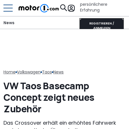
persönlichere
Erfahrung
News
REGISTRIEREN /
ANMELDEN
GWM Ora 5 vs. VW T-Roc:
Pössl Roadstar XL Evo
VW Golf GTI Ed
China-Neuling gegen
(2026): Der X wird
Werksabholung
Kompakt-Platzhirsch
erwachsen
Autostadt im 
Home
Volkswagen
Taos
News
VW Taos Basecamp
Concept zeigt neues
Zubehör
Das Crossover erhält ein erhöhtes Fahrwerk