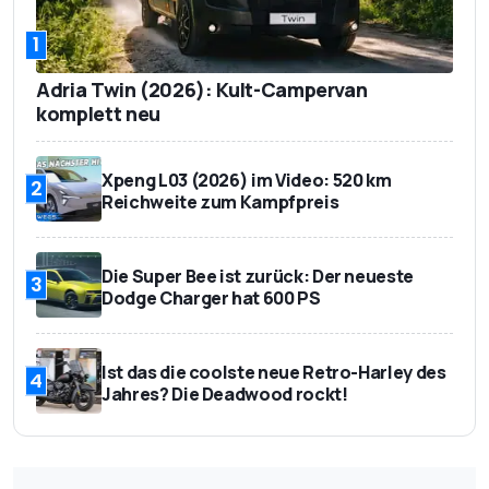
1
Adria Twin (2026): Kult-Campervan
komplett neu
Xpeng L03 (2026) im Video: 520 km
2
Reichweite zum Kampfpreis
Die Super Bee ist zurück: Der neueste
3
Dodge Charger hat 600 PS
Ist das die coolste neue Retro-Harley des
4
Jahres? Die Deadwood rockt!