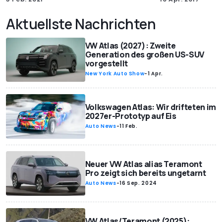
Aktuellste Nachrichten
VW Atlas (2027): Zweite
Generation des großen US-SUV
vorgestellt
New York Auto Show
-
1 Apr.
Volkswagen Atlas: Wir drifteten im
2027er-Prototyp auf Eis
Auto News
-
11 Feb.
Neuer VW Atlas alias Teramont
Pro zeigt sich bereits ungetarnt
Auto News
-
16 Sep. 2024
VW Atlas/Teramont (2025):