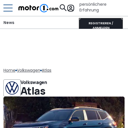
persönlichere
Erfahrung
News
REGISTRIEREN /
ANMELDEN
Home
Volkswagen
Atlas
Volkswagen
Atlas