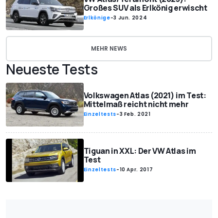
Großes SUV als Erlkönig erwischt
Erlkönige
-
3 Jun. 2024
MEHR NEWS
Neueste Tests
Volkswagen Atlas (2021) im Test:
Mittelmaß reicht nicht mehr
Einzeltests
-
3 Feb. 2021
Tiguan in XXL: Der VW Atlas im
Test
Einzeltests
-
10 Apr. 2017