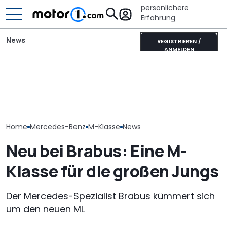
persönlichere
Erfahrung
News
REGISTRIEREN /
ANMELDEN
Elektrisches Mercedes-
Ultimativer Lambo
AMG GT 53 4-Türer
Murciélago steht zum
Laika Kreos H 
Coupé hat
Verkauf: Wie viel bringt
will der neue 
„authentischen“
der SV mit
Integrierte p
Sechszylinder-Sound
Handschaltung?
Home
Mercedes-Benz
M-Klasse
News
Neu bei Brabus: Eine M-
Klasse für die großen Jungs
Der Mercedes-Spezialist Brabus kümmert sich
um den neuen ML