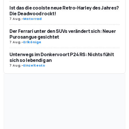
Ist das die coolste neue Retro-Harley des Jahres?
Die Deadwood rockt!
7 Aug.
-
Motorrad
Der Ferrari unter den SUVs verändert sich: Neuer
Purosangue gesichtet
7 Aug.
-
Erlkönige
Unterwegs im Donkervoort P24 RS: Nichts fühlt
sich so lebendig an
7 Aug.
-
Einzeltests