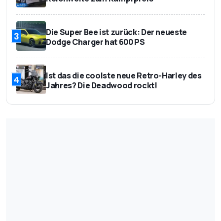
Die Super Bee ist zurück: Der neueste
3
Dodge Charger hat 600 PS
Ist das die coolste neue Retro-Harley des
4
Jahres? Die Deadwood rockt!