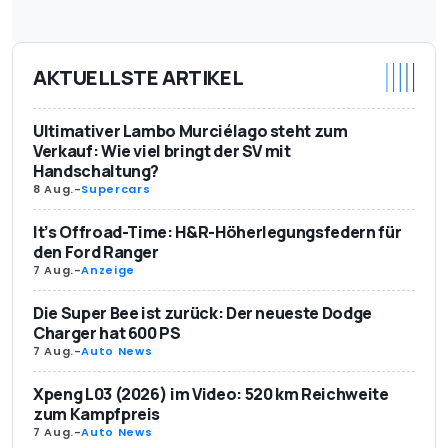
AKTUELLSTE ARTIKEL
Ultimativer Lambo Murciélago steht zum
Verkauf: Wie viel bringt der SV mit
Handschaltung?
8 Aug.
-
Supercars
It’s Offroad-Time: H&R-Höherlegungsfedern für
den Ford Ranger
7 Aug.
-
Anzeige
Die Super Bee ist zurück: Der neueste Dodge
Charger hat 600 PS
7 Aug.
-
Auto News
Xpeng L03 (2026) im Video: 520 km Reichweite
zum Kampfpreis
7 Aug.
-
Auto News