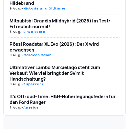
Hildebrand
9 Aug.
-
Historie und Oldtimer
Mitsubishi Grandis Mildhybrid (2026) im Test:
Erfreulich normal!
8 Aug.
-
Einzeltests
Pössl Roadstar XL Evo (2026): Der X wird
erwachsen
8 Aug.
-
Caravan Salon
Ultimativer Lambo Murciélago steht zum
Verkauf: Wie viel bringt der SV mit
Handschaltung?
8 Aug.
-
Supercars
It’s Offroad-Time: H&R-Höherlegungsfedern für
den Ford Ranger
7 Aug.
-
Anzeige