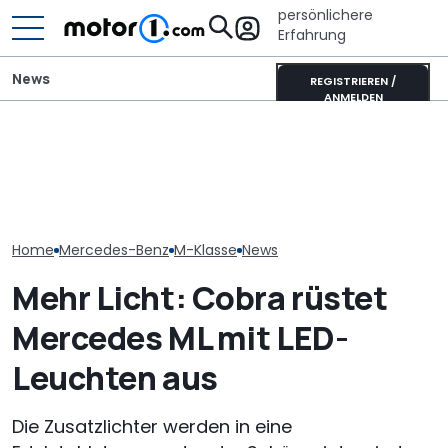
persönlichere
Erfahrung
News
REGISTRIEREN /
ANMELDEN
Elektrisches 
Pössl Roadstar XL Evo
Wer gehört wem? Alle
AMG GT 53 4-
(2026): Der X wird
großen Automarken und
Coupé hat
erwachsen
ihre Mutterkonzerne
„authentische
Sechszylinder
Home
Mercedes-Benz
M-Klasse
News
Mehr Licht: Cobra rüstet
Mercedes ML mit LED-
Leuchten aus
Die Zusatzlichter werden in eine