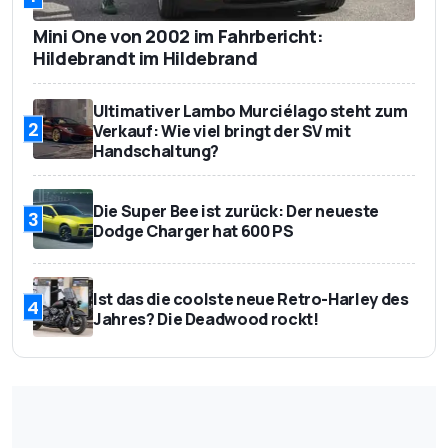
Mini One von 2002 im Fahrbericht:
Hildebrandt im Hildebrand
Ultimativer Lambo Murciélago steht zum
2
Verkauf: Wie viel bringt der SV mit
Handschaltung?
Die Super Bee ist zurück: Der neueste
3
Dodge Charger hat 600 PS
Ist das die coolste neue Retro-Harley des
4
Jahres? Die Deadwood rockt!