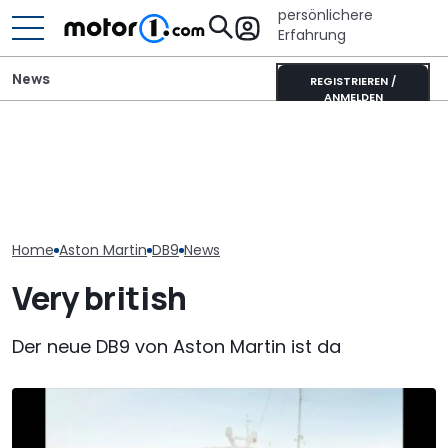
persönlichere
Erfahrung
News
REGISTRIEREN /
ANMELDEN
Der nächste Chevy
Besitzer zahlte
Aston Martin DB12 S
Camaro könnte eine
um in Aston M
(2026): Sondereditionen
viertürige Sportlimousine
in Miami zu w
für Pebble Beach
werden
soll er Risse 
Home
Aston Martin
DB9
News
Very british
Der neue DB9 von Aston Martin ist da