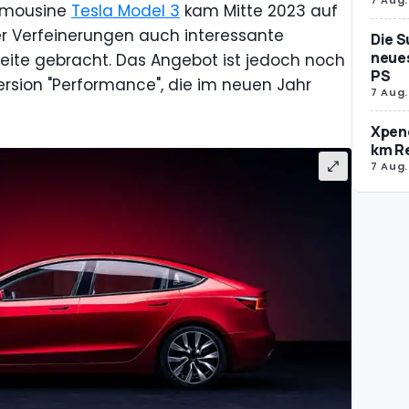
Limousine
Tesla Model 3
kam Mitte 2023 auf
er Verfeinerungen auch interessante
Die S
neues
ite gebracht. Das Angebot ist jedoch noch
PS
ersion "Performance", die im neuen Jahr
7 Aug.
Xpeng
km R
7 Aug.