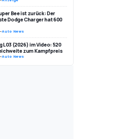
uper Bee ist zurück: Der
te Dodge Charger hat 600
-
Auto News
 L03 (2026) im Video: 520
eichweite zum Kampfpreis
-
Auto News