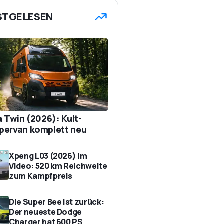
STGELESEN
a Twin (2026): Kult-
ervan komplett neu
Xpeng L03 (2026) im
Video: 520 km Reichweite
zum Kampfpreis
Die Super Bee ist zurück:
Der neueste Dodge
Charger hat 600 PS