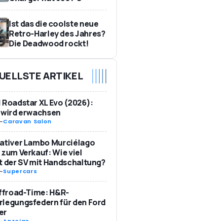
Ist das die coolste neue
Retro-Harley des Jahres?
Die Deadwood rockt!
UELLSTE ARTIKEL
 Roadstar XL Evo (2026):
 wird erwachsen
-
Caravan Salon
ativer Lambo Murciélago
 zum Verkauf: Wie viel
t der SV mit Handschaltung?
-
Supercars
Offroad-Time: H&R-
legungsfedern für den Ford
er
-
Anzeige