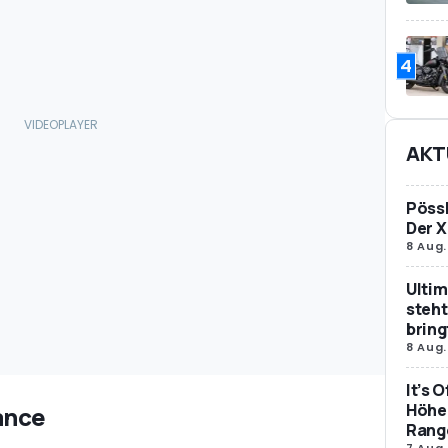
4
AKT
Pössl
Der X
8 Aug.
Ultim
steht
bring
8 Aug.
It’s 
Höher
ance
Rang
7 Aug.