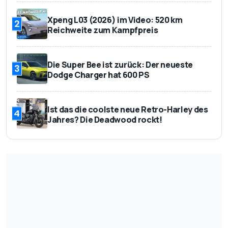
Xpeng L03 (2026) im Video: 520 km
2
Reichweite zum Kampfpreis
Die Super Bee ist zurück: Der neueste
3
Dodge Charger hat 600 PS
Ist das die coolste neue Retro-Harley des
4
Jahres? Die Deadwood rockt!