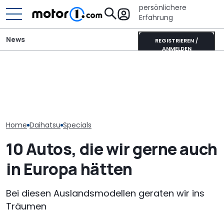
persönlichere
Erfahrung
News
REGISTRIEREN /
ANMELDEN
Bitte bauen! 
Pössl Roadstar XL Evo
Open macht H
Daihatsu Move: So sitzt
(2026): Der X wird
auf bezahlbar
es sich in einem Kei-Car
erwachsen
Hecktriebler-
Home
Daihatsu
Specials
10 Autos, die wir gerne auch
in Europa hätten
Bei diesen Auslandsmodellen geraten wir ins
Träumen