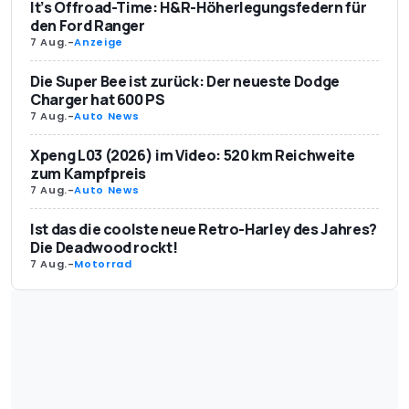
It’s Offroad-Time: H&R-Höherlegungsfedern für
den Ford Ranger
7 Aug.
-
Anzeige
Die Super Bee ist zurück: Der neueste Dodge
Charger hat 600 PS
7 Aug.
-
Auto News
Xpeng L03 (2026) im Video: 520 km Reichweite
zum Kampfpreis
7 Aug.
-
Auto News
Ist das die coolste neue Retro-Harley des Jahres?
Die Deadwood rockt!
7 Aug.
-
Motorrad