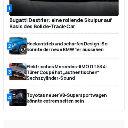
1
Bugatti Destrier: eine rollende Skulpur auf
Basis des Bolide-Track-Car
Heckantrieb und scharfes Design: So
2
könnte der neue BMW 1er aussehen
Elektrisches Mercedes-AMG GT 53 4-
3
Türer Coupé hat „authentischen“
Sechszylinder-Sound
Toyotas neuer V8-Supersportwagen
4
könnte extrem selten sein