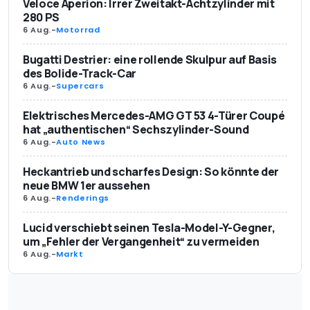
Veloce Aperion: Irrer Zweitakt-Achtzylinder mit
280 PS
6 Aug.
-
Motorrad
Bugatti Destrier: eine rollende Skulpur auf Basis
des Bolide-Track-Car
6 Aug.
-
Supercars
Elektrisches Mercedes-AMG GT 53 4-Türer Coupé
hat „authentischen“ Sechszylinder-Sound
6 Aug.
-
Auto News
Heckantrieb und scharfes Design: So könnte der
neue BMW 1er aussehen
6 Aug.
-
Renderings
Lucid verschiebt seinen Tesla-Model-Y-Gegner,
um „Fehler der Vergangenheit“ zu vermeiden
6 Aug.
-
Markt