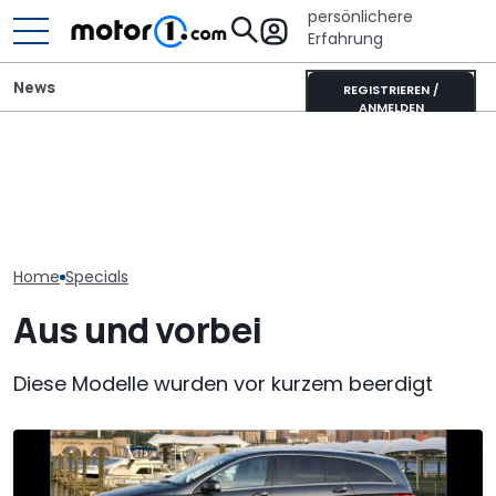
persönlichere
Erfahrung
News
REGISTRIEREN /
ANMELDEN
Ahorn CV 560 (2026) im
Adria Twin (2026): Kult-
Ahorn Camp Ec
Test: Lagerkoller oder
Campervan komplett
Sonnenfinstern
Allrounder-Glück?
neu
Rädern
Home
Specials
Aus und vorbei
Diese Modelle wurden vor kurzem beerdigt