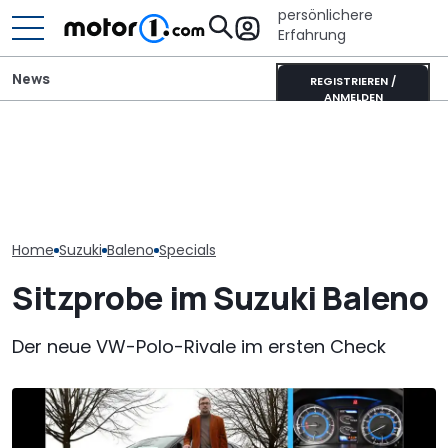
persönlichere
Erfahrung
News
REGISTRIEREN /
ANMELDEN
Suzuki Baleno (2022):
Adria Twin (2026): Kult-
Günstiges Facelift für
Campervan komplett
Suzuki Baleno 
Indien
neu
Boosterjet im
Home
Suzuki
Baleno
Specials
Sitzprobe im Suzuki Baleno
Der neue VW-Polo-Rivale im ersten Check