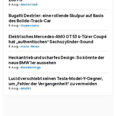
6 Aug.
-
Motorrad
Bugatti Destrier: eine rollende Skulpur auf Basis
des Bolide-Track-Car
6 Aug.
-
Supercars
Elektrisches Mercedes-AMG GT 53 4-Türer Coupé
hat „authentischen“ Sechszylinder-Sound
6 Aug.
-
Auto News
Heckantrieb und scharfes Design: So könnte der
neue BMW 1er aussehen
6 Aug.
-
Renderings
Lucid verschiebt seinen Tesla-Model-Y-Gegner,
um „Fehler der Vergangenheit“ zu vermeiden
6 Aug.
-
Markt