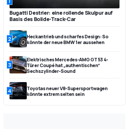
1
Bugatti Destrier: eine rollende Skulpur auf
Basis des Bolide-Track-Car
Heckantrieb und scharfes Design: So
2
könnte der neue BMW 1er aussehen
Elektrisches Mercedes-AMG GT 53 4-
3
Türer Coupé hat „authentischen“
Sechszylinder-Sound
Toyotas neuer V8-Supersportwagen
4
könnte extrem selten sein