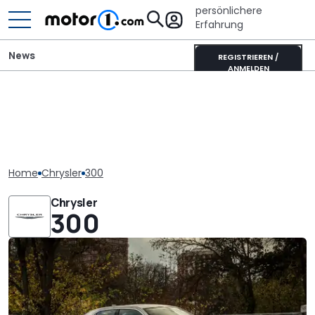
persönlichere
Erfahrung
News
REGISTRIEREN /
ANMELDEN
Home
Chrysler
300
Chrysler
300