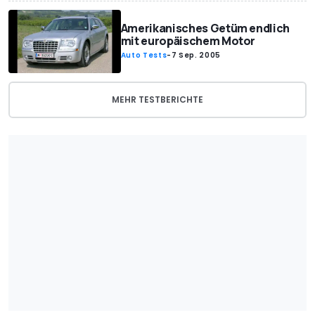
Amerikanisches Getüm endlich
mit europäischem Motor
Auto Tests
-
7 Sep. 2005
MEHR TESTBERICHTE