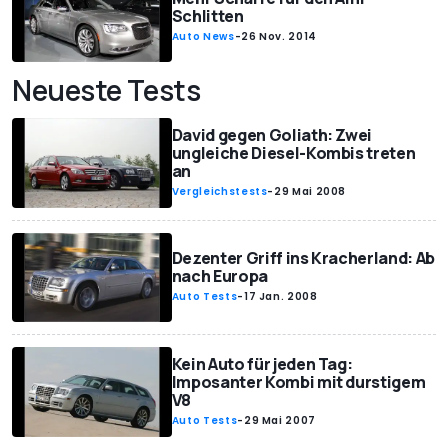
Schlitten
Auto News
-
26 Nov. 2014
Neueste Tests
David gegen Goliath: Zwei
ungleiche Diesel-Kombis treten
an
Vergleichstests
-
29 Mai 2008
Dezenter Griff ins Kracherland: Ab
nach Europa
Auto Tests
-
17 Jan. 2008
Kein Auto für jeden Tag:
Imposanter Kombi mit durstigem
V8
Auto Tests
-
29 Mai 2007