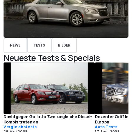
NEWS
TESTS
BILDER
Neueste Tests & Specials
David gegen Goliath: Zwei ungleiche Diesel-
Dezenter Griff ins
Kombis treten an
Europa
Vergleichstests
Auto Tests
29 Mai 2008
17 Jan. 2008