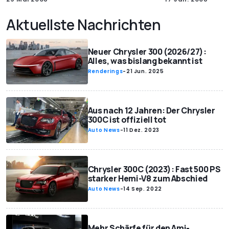
Aktuellste Nachrichten
Neuer Chrysler 300 (2026/27):
Alles, was bislang bekannt ist
Renderings
-
21 Jun. 2025
Aus nach 12 Jahren: Der Chrysler
300C ist offiziell tot
Auto News
-
11 Dez. 2023
Chrysler 300C (2023): Fast 500 PS
starker Hemi-V8 zum Abschied
Auto News
-
14 Sep. 2022
Mehr Schärfe für den Ami-