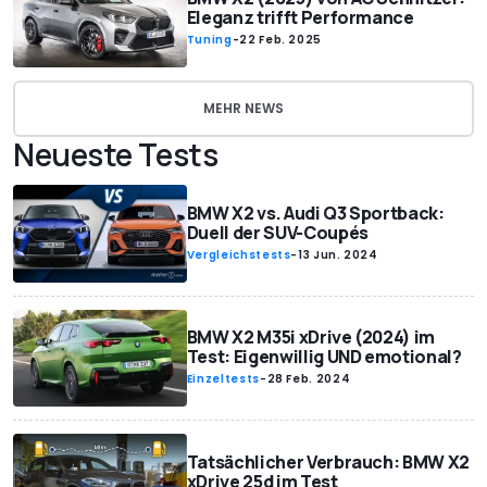
Eleganz trifft Performance
Tuning
-
22 Feb. 2025
MEHR NEWS
Neueste Tests
BMW X2 vs. Audi Q3 Sportback:
Duell der SUV-Coupés
Vergleichstests
-
13 Jun. 2024
BMW X2 M35i xDrive (2024) im
Test: Eigenwillig UND emotional?
Einzeltests
-
28 Feb. 2024
Tatsächlicher Verbrauch: BMW X2
xDrive 25d im Test