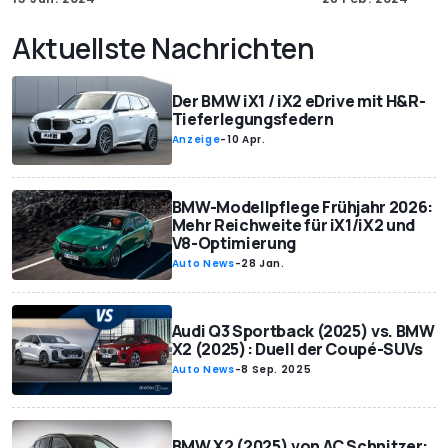
Aktuellste Nachrichten
Der BMW iX1 / iX2 eDrive mit H&R-
Tieferlegungsfedern
Anzeige
-
10 Apr.
BMW-Modellpflege Frühjahr 2026:
Mehr Reichweite für iX1/iX2 und
V8-Optimierung
Auto News
-
28 Jan.
Audi Q3 Sportback (2025) vs. BMW
X2 (2025): Duell der Coupé-SUVs
Auto News
-
8 Sep. 2025
BMW X2 (2025) von AC Schnitzer: