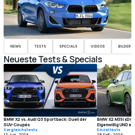
NEWS
TESTS
SPECIALS
VIDEOS
BILDER
Neueste Tests & Specials
BMW X2 vs. Audi Q3 Sportback: Duell der
BMW X2 M35i xDriv
SUV-Coupés
Eigenwillig UND e
Vergleichstests
Einzeltests
13 Jun. 2024
28 Feb. 2024