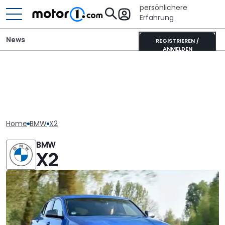
persönlichere
Erfahrung
News
REGISTRIEREN /
ANMELDEN
Home
BMW
X2
BMW
X2